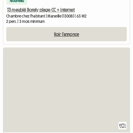
Nouveau
T3 meublé Borely plage CC + internet
Chambre chez l'habitant | Marseille (13008) | 63 M2
2 pers. | 3 mois minimum
Voir l'annonce
Accéde
1