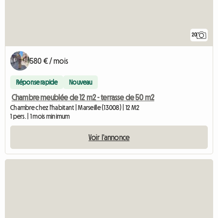
20
580 € / mois
Réponse rapide
Nouveau
Chambre meublée de 12 m2 - terrasse de 50 m2
Chambre chez l'habitant | Marseille (13008) | 12 M2
1 pers. | 1 mois minimum
Voir l'annonce
Accéde