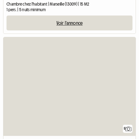
Chambre chez l'habitant | Marseille (13009) | 15 M2
1 pers. | 5 nuits minimum
Voir l'annonce
5