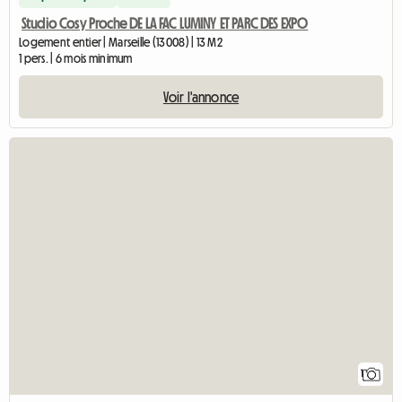
Studio Cosy Proche DE LA FAC LUMINY ET PARC DES EXPO
Logement entier | Marseille (13008) | 13 M2
1 pers. | 6 mois minimum
Voir l'annonce
Accéde
1