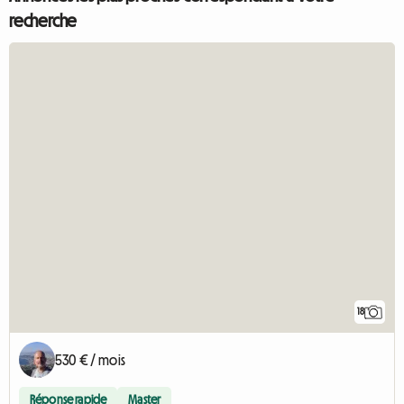
recherche
18
530 € / mois
Réponse rapide
Master