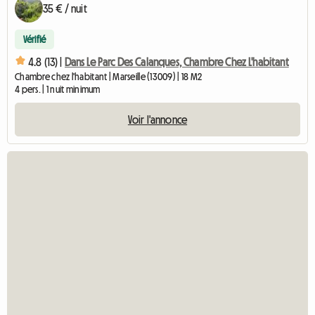
35 € / nuit
Vérifié
4.8 (13) |
Dans Le Parc Des Calanques, Chambre Chez L'habitant
Chambre chez l'habitant | Marseille (13009) | 18 M2
4 pers. | 1 nuit minimum
Voir l'annonce
Accéde