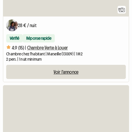
1
28 € / nuit
Vérifié
Réponse rapide
4.9 (15) |
Chambre Verte à Louer
Chambre chez l'habitant | Marseille (13009) | 1 M2
2 pers. | 1 nuit minimum
Voir l'annonce