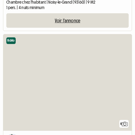
Chambre chez l'habitant | Noisy-le-Grand (93160) | 9 M2
1 pers. | 4 nuits minimum
Voir l'annonce
Vidéo
6