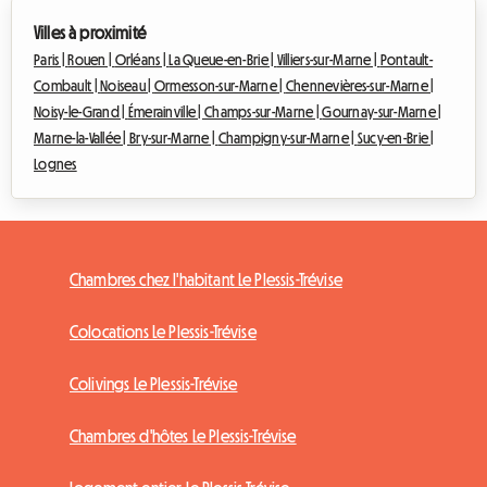
Villes à proximité
Paris |
Rouen |
Orléans |
La Queue-en-Brie |
Villiers-sur-Marne |
Pontault-
Combault |
Noiseau |
Ormesson-sur-Marne |
Chennevières-sur-Marne |
Noisy-le-Grand |
Émerainville |
Champs-sur-Marne |
Gournay-sur-Marne |
Marne-la-Vallée |
Bry-sur-Marne |
Champigny-sur-Marne |
Sucy-en-Brie |
Lognes
Chambres chez l'habitant Le Plessis-Trévise
Colocations Le Plessis-Trévise
Colivings Le Plessis-Trévise
Chambres d'hôtes Le Plessis-Trévise