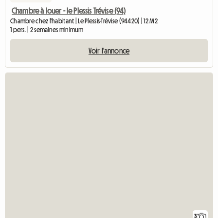
Chambre à louer - le Plessis Trévise (94)
Chambre chez l'habitant | Le Plessis-Trévise (94420) | 12 M2
1 pers. | 2 semaines minimum
Voir l'annonce
3