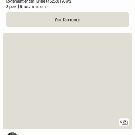
Logement entier | Briare (45250) | 70 M2
3 pers. | 5 nuits minimum
Voir l'annonce
5