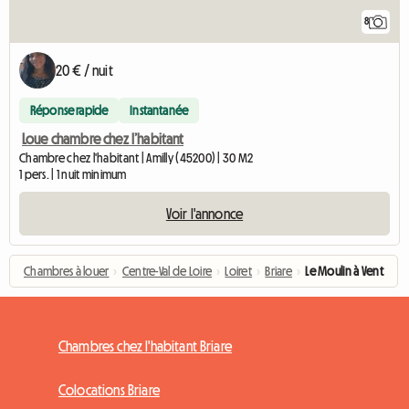
8
20 € / nuit
Réponse rapide
Instantanée
Loue chambre chez l’habitant
Chambre chez l'habitant | Amilly (45200) | 30 M2
1 pers. | 1 nuit minimum
Voir l'annonce
Chambres à louer
›
Centre-Val de Loire
›
Loiret
›
Briare
›
Le Moulin à Vent
Chambres chez l'habitant Briare
Colocations Briare