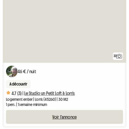
22
46 € / nuit
A découvrir
4.7 (3) |
Le Studio un Petit Loft à Lorris
Logement entier | Lorris (45260) | 30 M2
1 pers. | 1 semaine minimum
Voir l'annonce