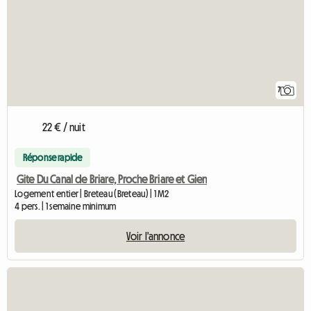
7
22 € / nuit
Réponse rapide
Gite Du Canal de Briare, Proche Briare et Gien
Logement entier | Breteau (Breteau) | 1 M2
4 pers. | 1 semaine minimum
Voir l'annonce
A