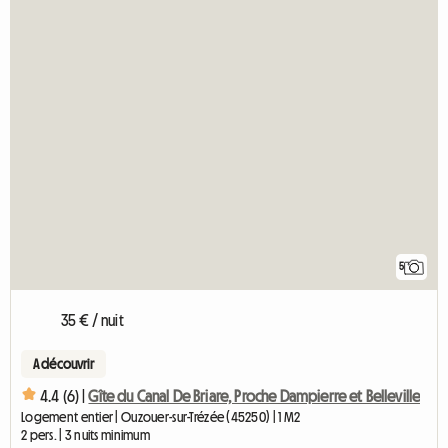
5
35 € / nuit
A découvrir
4.4 (6) |
Gîte du Canal De Briare, Proche Dampierre et Belleville
Logement entier | Ouzouer-sur-Trézée (45250) | 1 M2
2 pers. | 3 nuits minimum