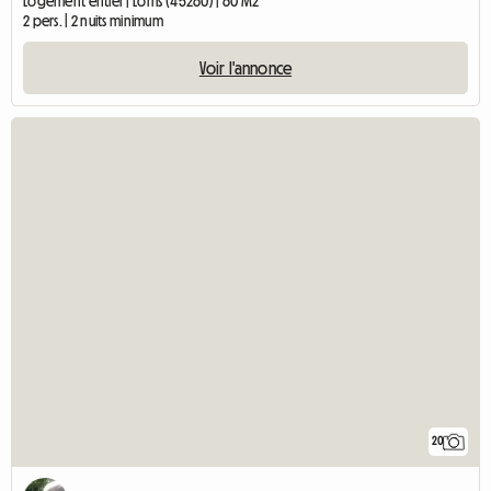
Logement entier | Lorris (45260) | 60 M2
2 pers. | 2 nuits minimum
Voir l'annonce
20