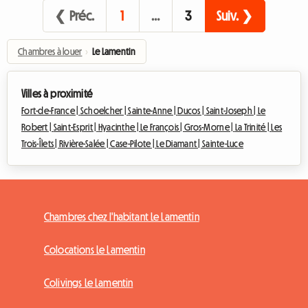
❮ Préc.
1
…
3
Suiv. ❯
Chambres à louer
›
Le Lamentin
Villes à proximité
Fort-de-France |
Schoelcher |
Sainte-Anne |
Ducos |
Saint-Joseph |
Le
Robert |
Saint-Esprit |
Hyacinthe |
Le François |
Gros-Morne |
La Trinité |
Les
Trois-Îlets |
Rivière-Salée |
Case-Pilote |
Le Diamant |
Sainte-Luce
Chambres chez l'habitant Le Lamentin
Colocations Le Lamentin
Colivings Le Lamentin