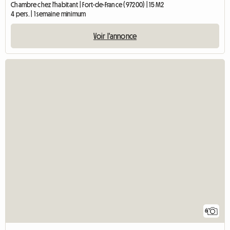
Chambre chez l'habitant | Fort-de-France (97200) | 15 M2
4 pers. | 1 semaine minimum
Voir l'annonce
6