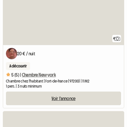
4
20 € / nuit
A découvrir
5 (5) |
Chambre New-york
Chambre chez l'habitant | Fort-de-France (97200) | 11 M2
1 pers. | 3 nuits minimum
Voir l'annonce