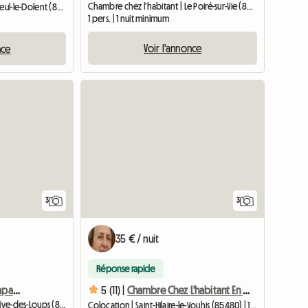
Chambre chez l'habitant | Le Poiré-sur-Vie (85170) | 11 M2
Chambre chez l'habitant | Nieul-le-Dolent (85430) | 11 M2
1 pers. | 1 nuit minimum
Voir l'annonce
nce
Accéder à l
3
3
35 € / nuit
Réponse rapide
Studio au calme à la campagne
5 (11) |
Chambre Chez L'habitant En Colocation
Logement entier | Sainte-Flaive-des-Loups (85150) | 25 M2
Colocation | Saint-Hilaire-le-Vouhis (85480) | 15 M2