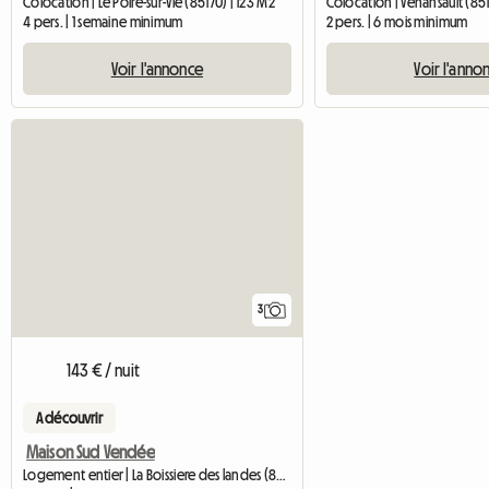
Colocation | Le Poiré-sur-Vie (85170) | 123 M2
Colocation | Venansault (85
4 pers. | 1 semaine minimum
2 pers. | 6 mois minimum
Voir l'annonce
Voir l'anno
3
143 € / nuit
A découvrir
Maison Sud Vendée
Logement entier | La Boissiere des landes (85430)