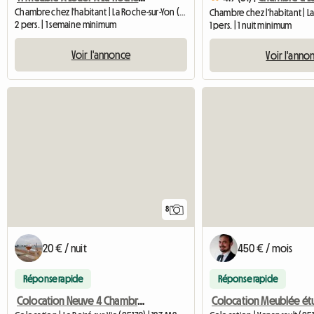
Chambre chez l'habitant | La Roche-sur-Yon (85000)
2 pers. | 1 semaine minimum
1 pers. | 1 nuit minimum
Voir l'annonce
Voir l'anno
8
20 € / nuit
450 € / mois
Réponse rapide
Réponse rapide
Colocation Neuve 4 Chambres Indépendantes