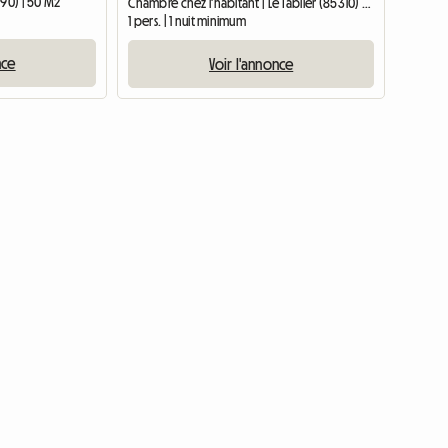
190) | 50 M2
Chambre chez l'habitant | Le Tablier (85310) | 9 M2
1 pers. | 1 nuit minimum
nce
Voir l'annonce
Accéder à l