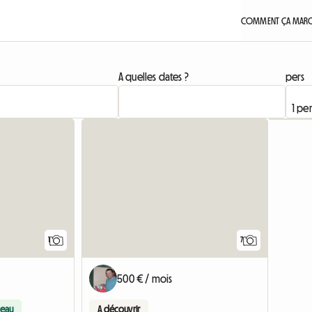
COMMENT ÇA MARC
A quelles dates ?
pers
Accéder à l'annonce
1
7
500 € / mois
eau
A découvrir