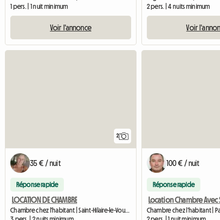
1 pers. | 1 nuit minimum
2 pers. | 4 nuits minimum
Voir l'annonce
Voir l'anno
2
35 € / nuit
100 € / nuit
Réponse rapide
Réponse rapide
LOCATION DE CHAMBRE
Chambre chez l'habitant | Saint-Hilaire-le-Vouhis (85480)
3 pers. | 2 nuits minimum
2 pers. | 1 nuit minimum