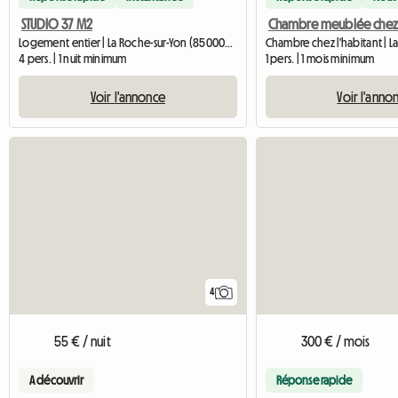
STUDIO 37 M2
Logement entier | La Roche-sur-Yon (85000) | 36 M2
4 pers. | 1 nuit minimum
1 pers. | 1 mois minimum
Voir l'annonce
Voir l'anno
4
300 € / mois
55 € / nuit
Réponse rapide
A découvrir