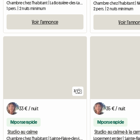
Chambre chez l'habitant | La Boissière-des-Landes (85430) | 15 M2
1 pers. | 2 nuits minimum
2 pers. | 2 nuits minimum
Voir l'annonce
Voir l'anno
3
33 € / nuit
35 € / nuit
Réponse rapide
Réponse rapide
Studio au calme
Chambre chez l'habitant | Sainte-Flaive-des-Loups (85150) | 25 M2