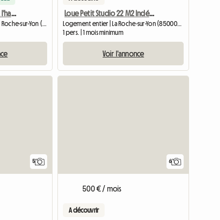
Chambre meublée chez l'habitant – Étudiant(e) – Admissible au PSL
Loue Petit Studio 22 M2 Indépendant
Chambre chez l'habitant | La Roche-sur-Yon (85000) | 11 M2
Logement entier | La Roche-sur-Yon (85000) | 22 M2
1 pers. | 1 mois minimum
nce
Voir l'annonce
5
6
500 € / mois
A découvrir