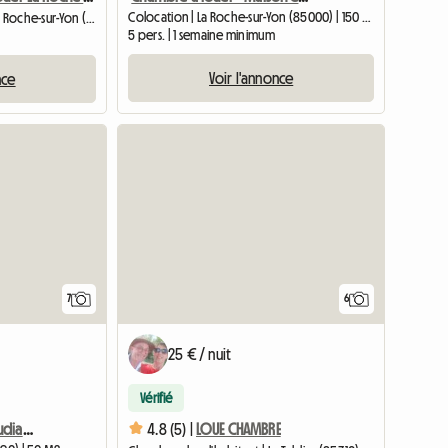
Colocation | La Roche-sur-Yon (85000) | 150 M2
Chambre chez l'habitant | La Roche-sur-Yon (85000) | 9 M2
5 pers. | 1 semaine minimum
Voir l'annonce
nce
7
6
25 € / nuit
Vérifié
Colocation Meublée étudiantes à 3 Mn De La Roche Sur Yon Dir
4.8 (5) |
LOUE CHAMBRE