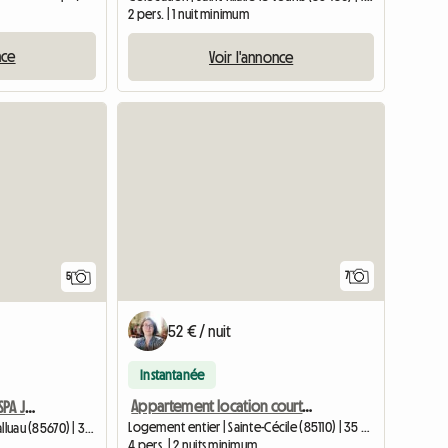
2 pers. | 1 nuit minimum
nce
Voir l'annonce
Accéder à l'annonce
7
5
52 € / nuit
Instantanée
Appartement location courte durée près de Puy du Fou
Location Chambre Avec SPA Jacuzzi Pour Moment Détente
Logement entier | Sainte-Cécile (85110) | 35 M2
Chambre chez l'habitant | Palluau (85670) | 35 M2
4 pers. | 2 nuits minimum