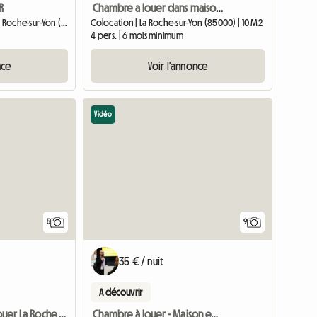
R
Chambre a louer dans maison spacieuse et lumineuse
Chambre chez l'habitant | La Roche-sur-Yon (85000) | 20 M2
Colocation | La Roche-sur-Yon (85000) | 10 M2
4 pers. | 6 mois minimum
nce
Voir l'annonce
Vidéo
5
9
35 € / nuit
A découvrir
Chambre à louer - Maison en colocation proche centre-ville
Chambre à Louer La Roche Sur Yon