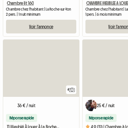
CHAMBRE MEUBLEE A LOUE
Chambre lit 160
Chambre chez l'habitant | La Roche-sur-Yon
1 pers. | 6 mois minimum
2 pers. | 1 nuit minimum
Voir l'anno
Voir l'annonce
4
36 € / nuit
25 € / nuit
Réponse rapide
Réponse rapide
T1 Meublé À Louer À La Roche Sur Yon Sud
4.9 (31) |