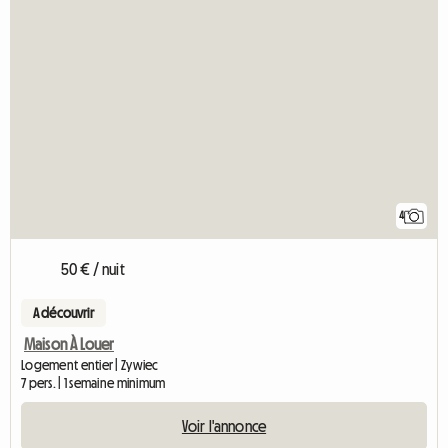
4
50 € / nuit
A découvrir
Maison À Louer
Logement entier | Zywiec
7 pers. | 1 semaine minimum
Voir l'annonce