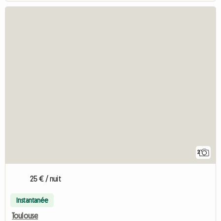
2
25 € / nuit
Instantanée
Toulouse