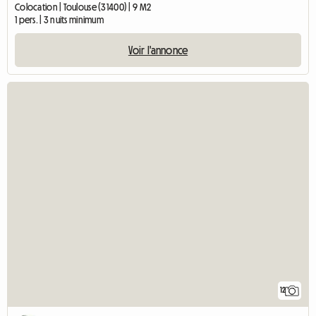
Colocation | Toulouse (31400) | 9 M2
1 pers. | 3 nuits minimum
Voir l'annonce
12