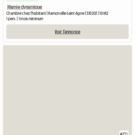
Mamie dynamique
Chambre chez l'habitant | Ramonville-Saint-Agne (31520) | 10 M2
1 pers. | 1 mois minimum
Voir l'annonce
8