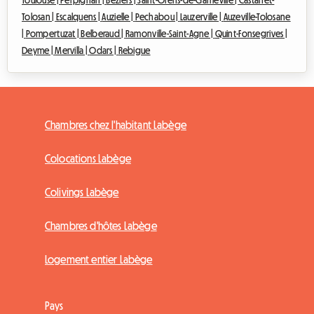
Toulouse |
Perpignan |
Béziers |
Saint-Orens-de-Gameville |
Castanet-
Tolosan |
Escalquens |
Auzielle |
Pechabou |
Lauzerville |
Auzeville-Tolosane
|
Pompertuzat |
Belberaud |
Ramonville-Saint-Agne |
Quint-Fonsegrives |
Deyme |
Mervilla |
Odars |
Rebigue
Chambres chez l'habitant Labège
Colocations Labège
Colivings Labège
Chambres d'hôtes Labège
Logement entier Labège
Pays