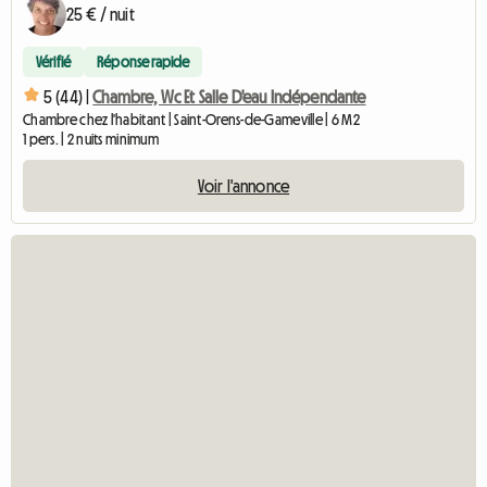
25 € / nuit
Vérifié
Réponse rapide
5 (44) |
Chambre, Wc Et Salle D'eau Indépendante
Chambre chez l'habitant | Saint-Orens-de-Gameville | 6 M2
1 pers. | 2 nuits minimum
Voir l'annonce