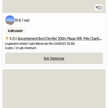
12
70 € / nuit
A découvrir
5 (1) |
Appartement Bord De Mer 200m Plage Wifi, Près Chantiers Nava
Logement entier | Saint-Brevin-les-Pins (44250) | 35 M2
4 pers. | 2 nuits minimum
Voir l'annonce