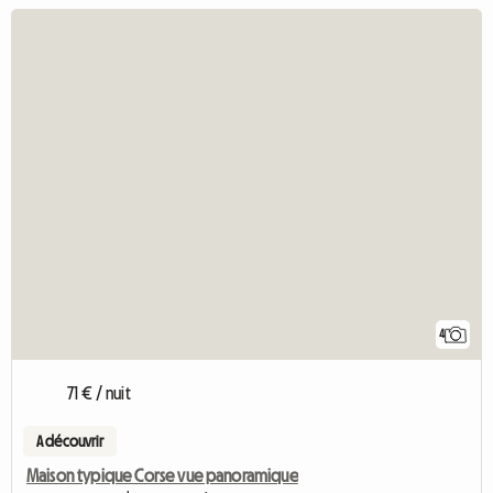
4
71 € / nuit
A découvrir
Maison typique Corse vue panoramique