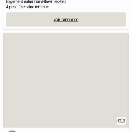
Logement entier | Saint-Brevin-les-Pins
4 pers. | 1 semaine minimum
Voir l'annonce
6