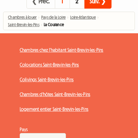
❮ Préc.
1
2
Suiv. ❯
Chambres à louer
›
Pays de la Loire
›
Loire-Atlantique
›
Saint-Brevin-les-Pins
›
La Courance
Chambres chez l'habitant Saint-Brevin-les-Pins
Colocations Saint-Brevin-les-Pins
Colivings Saint-Brevin-les-Pins
Chambres d'hôtes Saint-Brevin-les-Pins
Logement entier Saint-Brevin-les-Pins
Pays