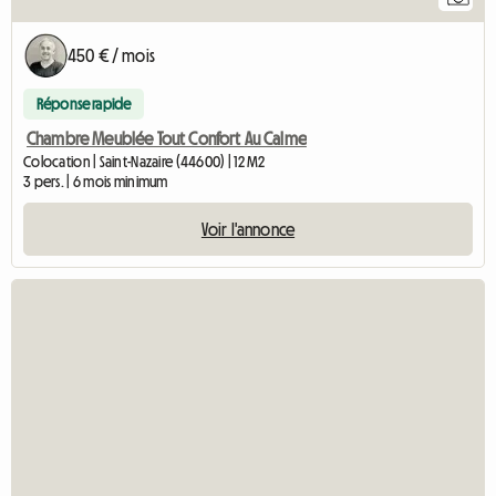
450 € / mois
Réponse rapide
Chambre Meublée Tout Confort Au Calme
Colocation | Saint-Nazaire (44600) | 12 M2
3 pers. | 6 mois minimum
Voir l'annonce
Acc