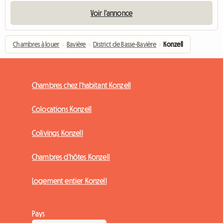
Voir l'annonce
Chambres à louer
›
Bavière
›
District de Basse-Bavière
›
Konzell
Chambres chez l'habitant Konzell
Colocations Konzell
Colivings Konzell
Chambres d'hôtes Konzell
Logement entier Konzell
Pays