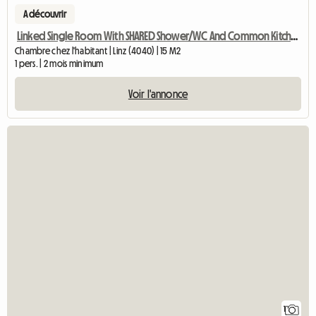
A découvrir
Linked Single Room With SHARED Shower/WC And Common Kitchen
Chambre chez l'habitant | Linz (4040) | 15 M2
1 pers. | 2 mois minimum
Voir l'annonce
Accéde
1