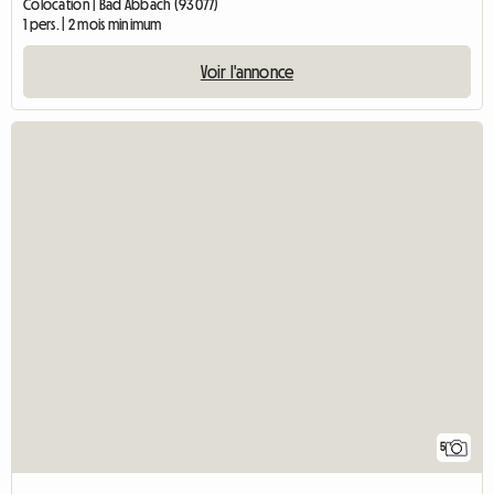
Colocation | Bad Abbach (93077)
1 pers. | 2 mois minimum
Voir l'annonce
5