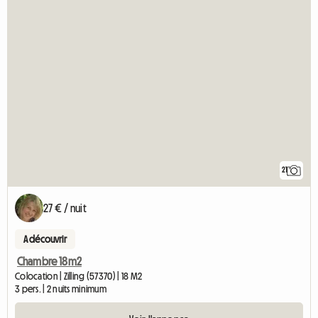
21
27 € / nuit
A découvrir
Chambre 18m2
Colocation | Zilling (57370) | 18 M2
3 pers. | 2 nuits minimum