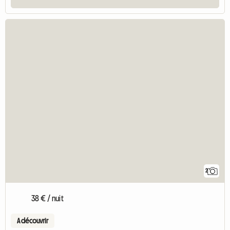
2
38 € / nuit
A découvrir