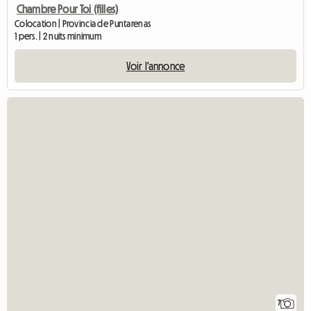
Chambre Pour Toi (filles)
Colocation | Provincia de Puntarenas
1 pers. | 2 nuits minimum
Voir l'annonce
7