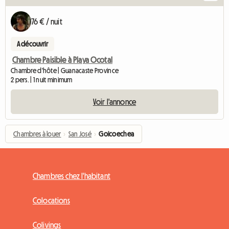
76 € / nuit
A découvrir
Chambre Paisible à Playa Ocotal
Chambre d'hôte | Guanacaste Province
2 pers. | 1 nuit minimum
Voir l'annonce
Chambres à louer
›
San José
›
Goicoechea
Chambres chez l'habitant
Colocations
Colivings