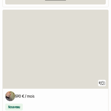
5
590 € / mois
Nouveau