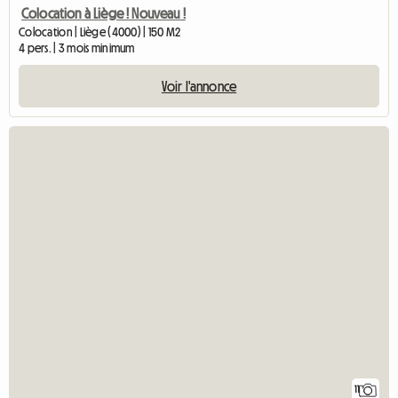
Colocation à Liège ! Nouveau !
Colocation | Liège (4000) | 150 M2
4 pers. | 3 mois minimum
Voir l'annonce
11