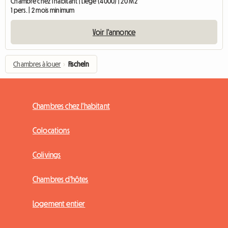
Chambre chez l'habitant | Liège (4000) | 20 M2
1 pers. | 2 mois minimum
Voir l'annonce
Chambres à louer
›
Fischeln
Chambres chez l'habitant
Colocations
Colivings
Chambres d'hôtes
Logement entier