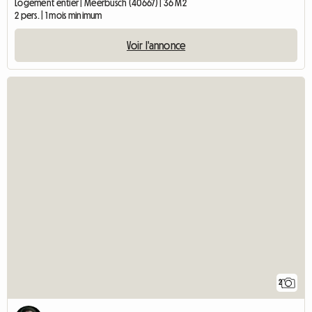
Logement entier | Meerbusch (40667) | 36 M2
2 pers. | 1 mois minimum
Voir l'annonce
2