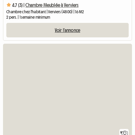
4.7 (3) |
Chambre Meublée à Verviers
Chambre chez l'habitant | Verviers (4800) | 16 M2
2 pers. | 1 semaine minimum
Voir l'annonce
9