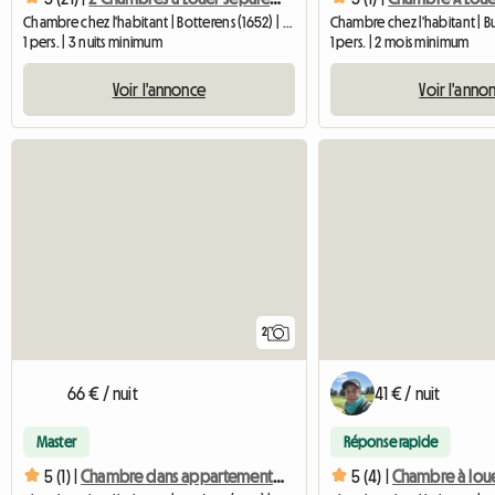
Chambre chez l'habitant | Botterens (1652) | 13 M2
Chambre chez l'habitant | Bu
1 pers. | 3 nuits minimum
1 pers. | 2 mois minimum
Voir l'annonce
Voir l'anno
2
66 € / nuit
41 € / nuit
Master
Réponse rapide
5 (1) |
Chambre dans appartement 4.5 pièces au rez-de-chaussée
5 (4) |