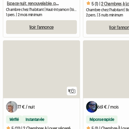
Espace nuit, renouvelable, préavis d'un mois à 1669 Neirivue
5 (1) |
Chambre chez l'habitant | Haut-Intyamon (1669) | 15 M2
1 pers. | 2 mois minimum
2 pers. | 3 nuits minimum
Voir l'annonce
Voir l'anno
11
77 € / nuit
661 € / mois
Vérifié
Instantanée
Réponse rapide
5 (21) |
2 Chambres à Louer séparément En Gruyère Suisse
5 (1) |