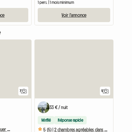
1 pers. | 1 mois minimum
nce
Voir l'annonce
e
7
5
33 € / nuit
Vérifié
Réponse rapide
Chambres meublée à louer au mois
5 (5) |
2 chambres agréables dans un cadre bucolique