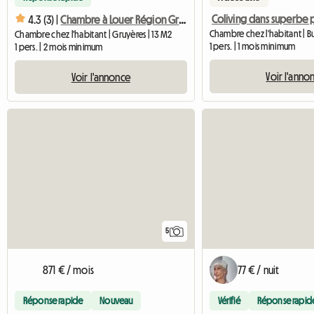
4.3 (3) |
Chambre à Louer Région Gruyèrienne
Chambre chez l'habitant | Bu
Chambre chez l'habitant | Gruyères | 13 M2
1 pers. | 1 mois minimum
1 pers. | 2 mois minimum
Voir l'anno
Voir l'annonce
5
871 € / mois
77 € / nuit
Réponse rapide
Nouveau
Vérifié
Réponse rapid