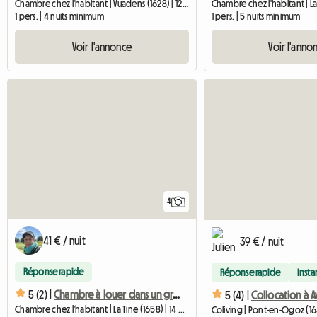
Chambre chez l'habitant | Vuadens (1628) | 12 M2
1 pers. | 4 nuits minimum
1 pers. | 5 nuits minimum
Voir l'annonce
Voir l'anno
4
41 € / nuit
39 € / nuit
Réponse rapide
Réponse rapide
Inst
5 (2) |
Chambre à louer dans un grand chalet - 1pR
5 (4) |
Chambre chez l'habitant | La Tine (1658) | 14 M2
Coliving | Pont-en-Ogoz (16