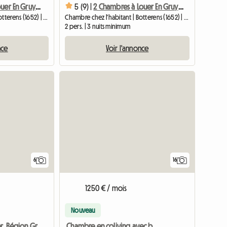
2 Chambres à Louer En Gruyère Suisse (Kopieren)
5 (9) |
2 Chambres à Louer En Gruyère Suisse (Kopieren)
Chambre chez l'habitant | Botterens (1652) | 12 M2
Chambre chez l'habitant | Botterens (1652) | 12 M2
2 pers. | 3 nuits minimum
nce
Voir l'annonce
6
16
1250 € / mois
Nouveau
Chambre en coliving avec balcon privé et vue dégagée
Chambre À Louer, Région Gruyère, Bulle