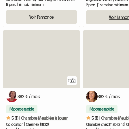
5 pers. | 6 mois minimum
2 pers. | 1 semaine minimum
Voir l'annonce
Voir l'anno
7
882 € / mois
882 € / mois
Réponse rapide
Réponse rapide
5 (1) |
Chambre Meublée à Louer
5 (1) |
Chambre Meub
Colocation | Chernex (1822)