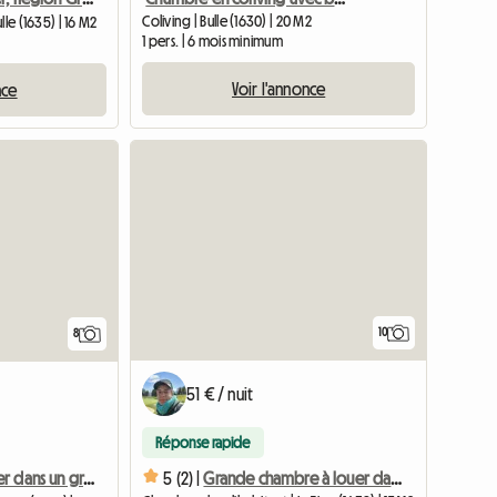
Coliving | Bulle (1630) | 20 M2
lle (1635) | 16 M2
1 pers. | 6 mois minimum
Voir l'annonce
nce
Accéder à l'annonce
10
8
51 € / nuit
Réponse rapide
5 (2) |
Grande chambre à louer dans un grand chalet -
Chambre à louer dans un grand chalet - 1pJ