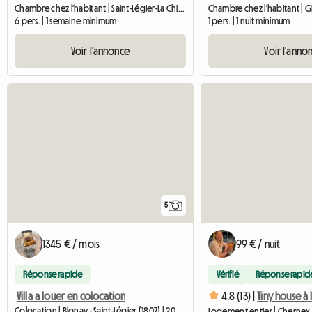
Chambre chez l'habitant | Saint-Légier-La Chiésaz
6 pers. | 1 semaine minimum
1 pers. | 1 nuit minimum
Voir l'annonce
Voir l'anno
5
1345 € / mois
99 € / nuit
Réponse rapide
Vérifié
Réponse rapid
Villa a louer en colocation
4.8 (13) |
Colocation | Blonay - Saint-Légier (1807) | 200 M2
Logement entier | Chernex (