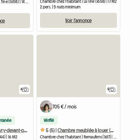
Chambre chez l'habitant | La Tine (1658) | 17 M2
Chambre chez l'habitant | La Tine (1658) | 14 M2
2 pers. | 5 nuits minimum
Voir l'annonce
nce
6
5
705 € / mois
antanée
Vérifié
Collocation à Avry-devant-pont
5 (5) |
Chambre meublée à louer (20 min. de Vevey, Bulle, Lausanne)
44) | 16 M2
Chambre chez l'habitant | Remaufens (1617) | 15 M2