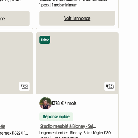
1 pers. | 1 mois minimum
Voir l'annonce
nce
Vidéo
7
11
1378 € / mois
Réponse rapide
Studio meublé à Blonay - Saint-Légier
lée
Logement entier | Blonay - Saint-Légier (1806) | 24 M2
Chambre chez l'habitant | Chernex (1822) | 15 M2