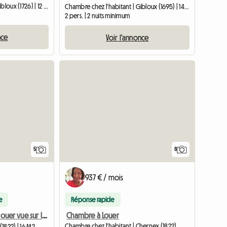
Chambre chez l'habitant | Gibloux (1726) | 12 M2
Chambre chez l'habitant | Gibloux (1695) | 14 M2
2 pers. | 2 nuits minimum
nce
Voir l'annonce
5
8
937 € / mois
e
Réponse rapide
Chambre à Louer
Tiny house à louer vue sur le lac
Chambre chez l'habitant | Chernex (1822)
1822) | 16 M2