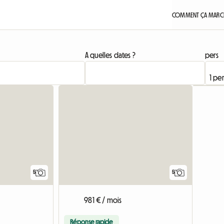
COMMENT ÇA MARCH
A quelles dates ?
pers
5
5
981 € / mois
Réponse rapide