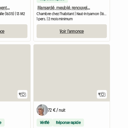
Coliving dans superbe penthouse de 130 m². Terrasse avec jacuzzi
Mansardé, meublé, renouvelable, flexible, préavis de 1 mois
lle (1635) | 13 M2
Chambre chez l'habitant | Haut-Intyamon (1669) | 14 M2
1 pers. | 2 mois minimum
nce
Voir l'annonce
9
9
72 € / nuit
e
Vérifié
Réponse rapide