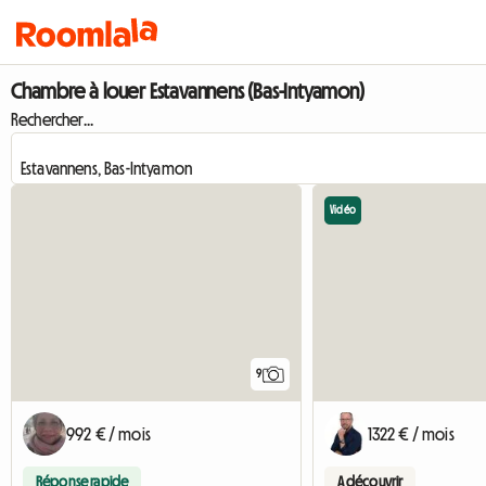
Chambre à louer Estavannens (Bas-Intyamon)
Rechercher...
Vidéo
9
992 € / mois
1322 € / mois
Réponse rapide
A découvrir