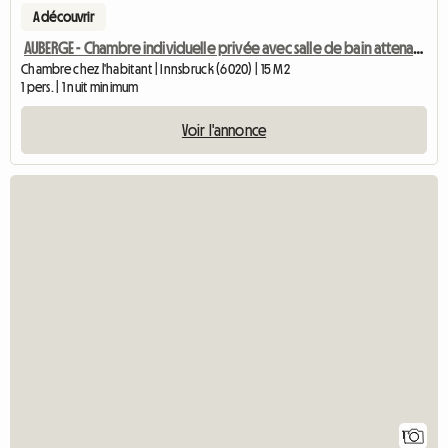
A découvrir
AUBERGE - Chambre individuelle privée avec salle de bain attenante
Chambre chez l'habitant | Innsbruck (6020) | 15 M2
1 pers. | 1 nuit minimum
Voir l'annonce
Accéde
1