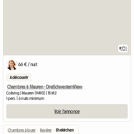
8
66 € / nuit
A découvrir
Chambres à Mauren - DreiSchwesternView
Coliving | Mauren (9493) | 15 M2
1 pers. | 6 nuits minimum
Voir l'annonce
Chambres à louer
›
Bavière
›
Ehekirchen