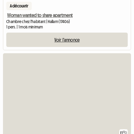
A découvrir
Woman wanted to share apartment
Chambre chez l'habitant | Hallam (17406)
1 pers. | 1 mois minimum
Voir l'annonce
Accéd
1