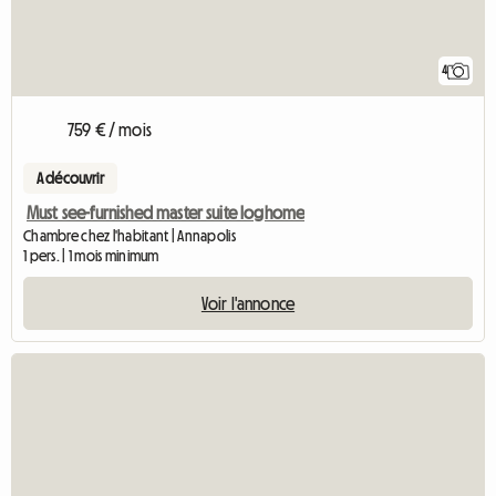
4
759 € / mois
A découvrir
Must see-furnished master suite loghome
Chambre chez l'habitant | Annapolis
1 pers. | 1 mois minimum
Voir l'annonce