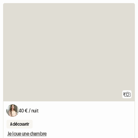
2
40 € / nuit
A découvrir
Je loue une chambre