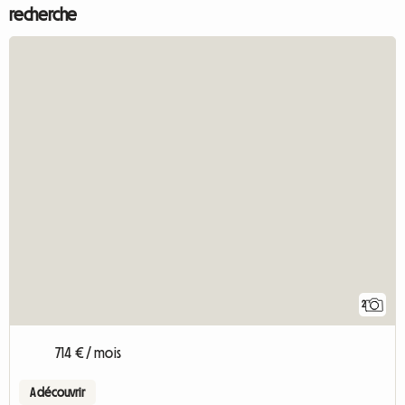
recherche
2
714 € / mois
A découvrir