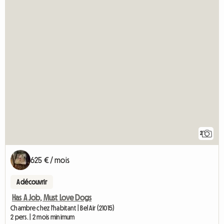
2
625 € / mois
A découvrir
Has A Job, Must Love Dogs
Chambre chez l'habitant | Bel Air (21015)
2 pers. | 2 mois minimum