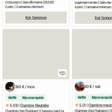
Colocation | Grandfontaine (25320)
Logement entier | Salins-les-
2 pers. | 2 semaines minimum
6 pers. | 1 semaine minimum
Voir l'annonce
Voir l'anno
7
40 € / nuit
360 € / mois
Vérifié
Réponse rapid
Vérifié
Réponse rapide
5 (7) |
5 (13) |
Chambre Meublée
Chambre chez l'habitant | Chevigny-Saint-Sauveur (21800) | 10 M2