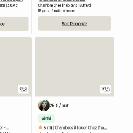
Chambre chez l'habitant | Buffard
110) | 48 M2
15 pers. | 1 nuit minimum
Voir l'annonce
nce
Accéder à l'annonce
9
12
25 € / nuit
Vérifié
Chambres D'Hôtes À Louer - Domaine De La Marquise
5 (11) |
Chambres À Louer Chez L'habitant