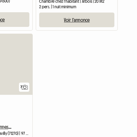
39600)
Chambre chez l'habitant | Arbois | 20 M2
2 pers. | 1 nuit minimum
nce
Voir l'annonce
Accéder à l'annonce
7
Gîtes Pour 4 Ou 6 Personnes à Louer
Chambre chez l'habitant | Navilly (71270) | 97 M2