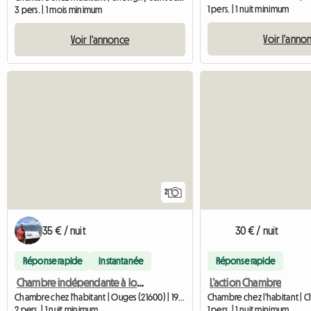
1 pers. | 1 nuit minimum
3 pers. | 1 mois minimum
Voir l'anno
Voir l'annonce
2
35 € / nuit
30 € / nuit
Réponse rapide
Instantanée
Réponse rapide
Chambre indépendante à louer
L’action Chambre
Chambre chez l'habitant | Ouges (21600) | 19 M2
2 pers. | 1 nuit minimum
1 pers. | 1 nuit minimum