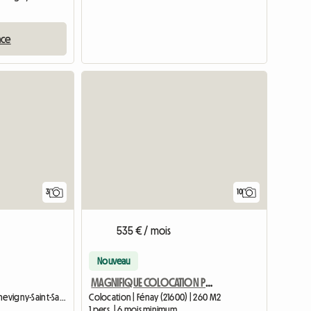
nce
Accéder à l'annonce
3
10
535 € / mois
Nouveau
MAGNIFIQUE COLOCATION POUR FILLES - 10 MIN DES FACULTÉS/DIJON -
Chambre chez l'habitant | Chevigny-Saint-Sauveur (21800) | 15 M2
Colocation | Fénay (21600) | 260 M2
1 pers. | 6 mois minimum