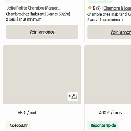
Jolie Petite Chambre Mansardée À Louer
5 (2) |
Chambre à Lou
Chambre chez l'habitant | Biarne (39290)
2 pers. | 1 nuit minimum
2 pers. | 1 nuit minimum
Voir l'annonce
Voir l'anno
8
400 € / mois
65 € / nuit
Réponse rapide
A découvrir