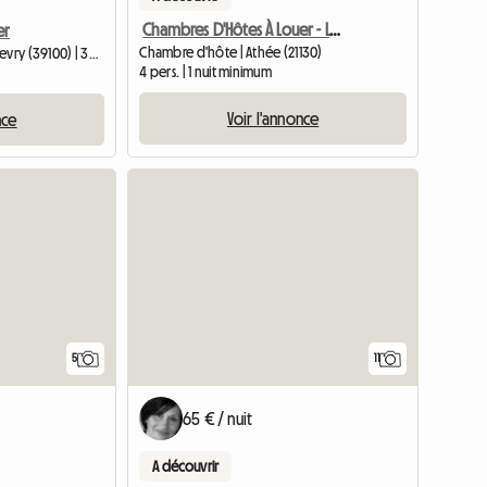
Chambres D'Hôtes À Louer - Les Laurentides
er
Chambre d'hôte | Athée (21130)
Chambre chez l'habitant | Gevry (39100) | 30 M2
4 pers. | 1 nuit minimum
Voir l'annonce
nce
5
11
65 € / nuit
A découvrir