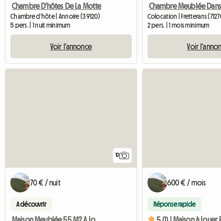
Chambre D'hôtes De La Motte
Colocation | Fretterans (7127
Chambre d'hôte | Annoire (39120)
2 pers. | 1 mois minimum
5 pers. | 1 nuit minimum
Voir l'anno
Voir l'annonce
10
70 € / nuit
600 € / mois
A découvrir
Réponse rapide
Maison Meublée 55 M2 A Louer Près Dijon
5 (1) |
Maison à Louer 