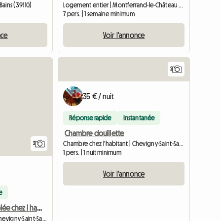
Bains (39110)
Logement entier | Montferrand-le-Château (25320)
7 pers. | 1 semaine minimum
nce
Voir l'annonce
2
Accéder à
35 € / nuit
Réponse rapide
Instantanée
Chambre douillette
Chambre chez l'habitant | Chevigny-Saint-Sauveur (21800) | 8 M2
2
1 pers. | 1 nuit minimum
Voir l'annonce
e
Chambre meublée chez l habitant
Chambre chez l'habitant | Chevigny-Saint-Sauveur (21800) | 8 M2