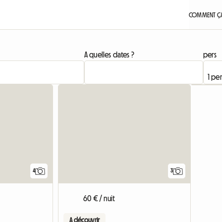
COMMENT ÇA
A quelles dates ?
pers
4
3
60 € / nuit
A découvrir