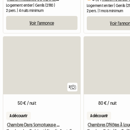
Logement entier | Genlis (21110 )
Logement entier | Genlis (21
2 pers. | 4 nuits minimum
2 pers. | 1 mois minimum
Voir l'annonce
Voir l'anno
2
50 € / nuit
80 € / nuit
A découvrir
A découvrir
Chambre Dans Somptueuse Villa