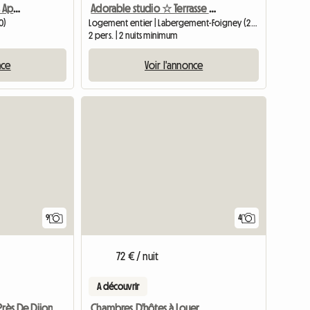
Chambre Meublée Dans Appartement En Collocation
Adorable studio ☆ Terrasse privative ☆
0)
Logement entier | Labergement-Foigney (21110) | 1 M2
2 pers. | 2 nuits minimum
nce
Voir l'annonce
9
4
72 € / nuit
A découvrir
Chambres D'hôtes à Louer
Près De Dijon