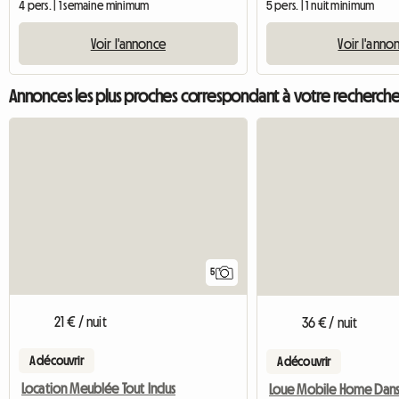
4 pers. | 1 semaine minimum
5 pers. | 1 nuit minimum
Voir l'annonce
Voir l'anno
Annonces les plus proches correspondant à votre recherch
5
21 € / nuit
36 € / nuit
A découvrir
A découvrir
Location Meublée Tout Inclus