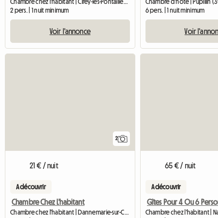
Chambre chez l'habitant | Cirey-lès-Pontailler (21270)
Chambre d'hôte | Pupillin (
2 pers. | 1 nuit minimum
6 pers. | 1 nuit minimum
Voir l'annonce
Voir l'anno
2
21 € / nuit
65 € / nuit
A découvrir
A découvrir
Chambre Chez L'habitant
Chambre chez l'habitant | Dannemarie-sur-Crête