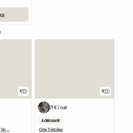
nce
e
4
12
71 € / nuit
A découvrir
Loue Mobile Home Dans Un Camping 2 Étoiles
Gite 3 étoiles