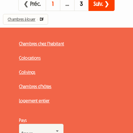
❮ Préc.
1
…
3
Suiv. ❯
Chambres à louer
›
DF
Chambres chez l'habitant
Colocations
Colivings
Chambres d'hôtes
Logement entier
Pays