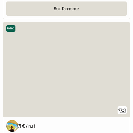
Voir l'annonce
Vidéo
9
71 € / nuit