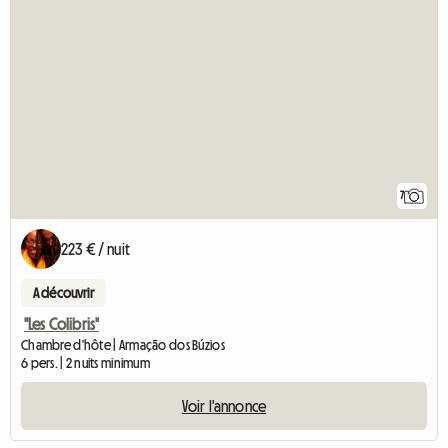
7
223 € / nuit
A découvrir
"Les Colibris"
Chambre d'hôte | Armação dos Búzios
6 pers. | 2 nuits minimum
Voir l'annonce