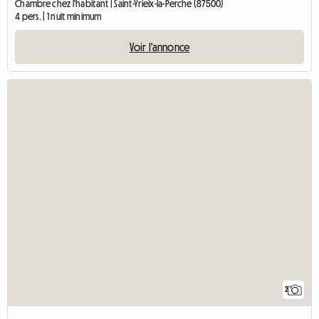
Chambre chez l'habitant | Saint-Yrieix-la-Perche (87500)
4 pers. | 1 nuit minimum
Voir l'annonce
2