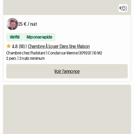
6
25 € / nuit
Vérifié
Réponse rapide
4.8 (18) |
Chambre À Louer Dans Une Maison
Chambre chez l'habitant | Condat-sur-Vienne (87920) | 10 M2
2 pers. | 2 nuits minimum
Voir l'annonce