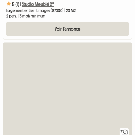
5 (1) |
Studio Meublé 2°
Logement entier | Limoges (87000) | 20 M2
2 pers. | 3 mois minimum
Voir l'annonce
7