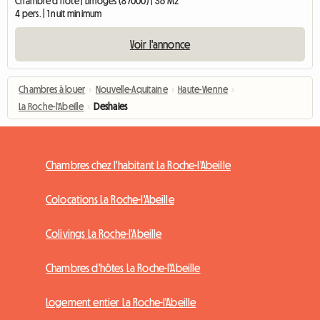
Chambre d'hôte | Limoges (87000) | 36 M2
4 pers. | 1 nuit minimum
Voir l'annonce
Chambres à louer
›
Nouvelle-Aquitaine
›
Haute-Vienne
›
La Roche-l'Abeille
›
Deshaies
Chambres chez l'habitant La Roche-l'Abeille
Colocations La Roche-l'Abeille
Colivings La Roche-l'Abeille
Chambres d'hôtes La Roche-l'Abeille
Logement entier La Roche-l'Abeille