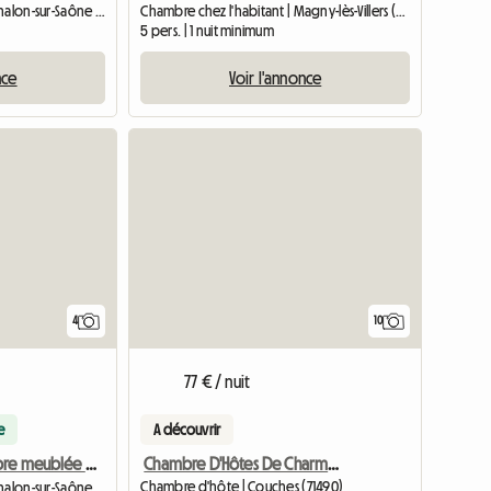
Chambre chez l'habitant | Chalon-sur-Saône (71100) | 80 M2
Chambre chez l'habitant | Magny-lès-Villers (21700)
5 pers. | 1 nuit minimum
nce
Voir l'annonce
4
10
77 € / nuit
e
A découvrir
Chambre D'Hôtes De Charme À Louer
Location chambre meublée pour etudiant
Chambre d'hôte | Couches (71490)
Chambre chez l'habitant | Chalon-sur-Saône (71100) | 30 M2