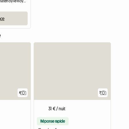
Chambre chez l'habitant | Châtenoy-le-Royal (71880) | 30 M2
nce
e
4
7
31 € / nuit
Réponse rapide