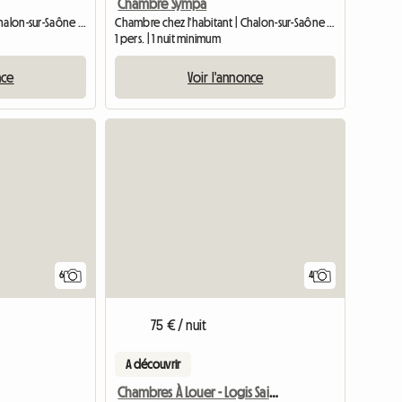
Chambre Sympa
Chambre chez l'habitant | Chalon-sur-Saône (71100) | 80 M2
Chambre chez l'habitant | Chalon-sur-Saône (71100) | 80 M2
1 pers. | 1 nuit minimum
nce
Voir l'annonce
6
4
75 € / nuit
A découvrir
Chambres À Louer - Logis Saint-martin