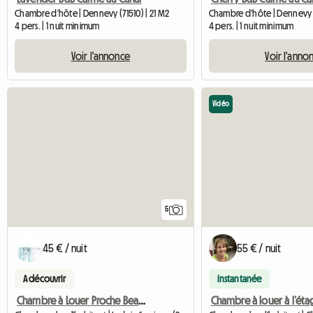
Chambre d'hôte | Dennevy (71510) | 21 M2
Chambre d'hôte | Dennevy (
4 pers. | 1 nuit minimum
4 pers. | 1 nuit minimum
Voir l'annonce
Voir l'anno
Vidéo
5
45 € / nuit
55 € / nuit
A découvrir
Instantanée
Chambre à Louer Proche Beaune
Chambre à louer à l’éta