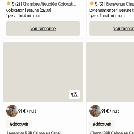
5 (2) |
Chambre Meublée Colocation
5 (5) |
Bienvenue Che
Colocation | Beaune (21200)
Logement entier | Beaune (
1 pers. | 1 nuit minimum
1 pers. | 1 nuit minimum
Voir l'annonce
Voir l'anno
4
91 € / nuit
91 € / nuit
A découvrir
A découvrir
Lavender B&B Calme au Canal