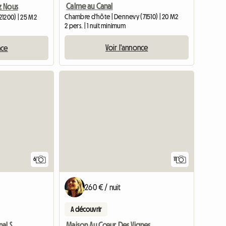
Calme au Canal
z Nous
Chambre d'hôte | Dennevy (71510) | 20 M2
21200) | 25 M2
2 pers. | 1 nuit minimum
Voir l'annonce
nce
6
11
260 € / nuit
A découvrir
Cherry B&B Calme au Canal Saône et Loire
Maison Au Cœur Des Vignes En Bourgogne