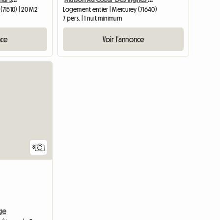
71510) | 20 M2
Logement entier | Mercurey (71640)
7 pers. | 1 nuit minimum
nce
Voir l'annonce
8
ge