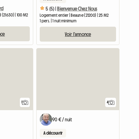
rd
5 (5) |
Bienvenue Chez Nous
(21630) | 100 M2
Logement entier | Beaune (21200) | 25 M2
1 pers. | 1 nuit minimum
nce
Voir l'annonce
Accéder à l'annonce
Accéder à l
1
4
90 € / nuit
A découvrir