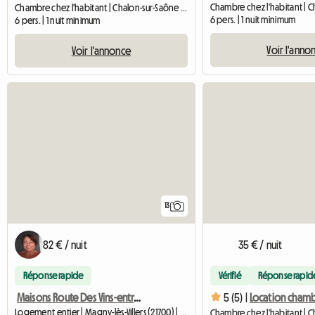
Chambre chez l'habitant | Chalon-sur-Saône (71100) | 80 M2
6 pers. | 1 nuit minimum
6 pers. | 1 nuit minimum
Voir l'anno
Voir l'annonce
13
82 € / nuit
35 € / nuit
Réponse rapide
Vérifié
Réponse rapid
Maisons Route Des Vins-entre Nuits Saint Georges Et Beaune
5 (5) |
Logement entier | Magny-lès-Villers (21700) | 95 M2