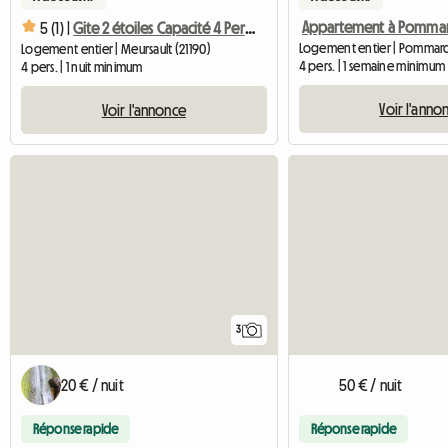
Appartement à Pomma
5 (1) |
Gite 2 étoiles Capacité 4 Pers, Centre De Meursault
Logement entier | Pommard 
Logement entier | Meursault (21190)
4 pers. | 1 semaine minimum
4 pers. | 1 nuit minimum
Voir l'anno
Voir l'annonce
3
20 € / nuit
50 € / nuit
Réponse rapide
Réponse rapide