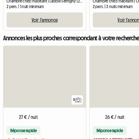
Chambre chez l'habitant | Ladoix-Serrigny (21550) | 16 M2
2 pers. | 1 nuit minimum
2 pers. | 3 nuits minimum
Voir l'annonce
Voir l'anno
Annonces les plus proches correspondant à votre recherch
5
27 € / nuit
26 € / nuit
Réponse rapide
Réponse rapide