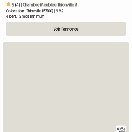
5 (4) |
Chambre Meublée Thionville 3
Colocation | Thionville (57100) | 9 M2
4 pers. | 2 mois minimum
Voir l'annonce
17