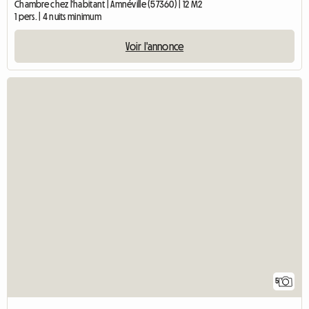
Chambre chez l'habitant | Amnéville (57360) | 12 M2
1 pers. | 4 nuits minimum
Voir l'annonce
5