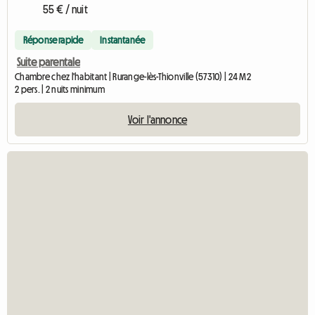
55 € / nuit
Réponse rapide
Instantanée
Suite parentale
Chambre chez l'habitant | Rurange-lès-Thionville (57310) | 24 M2
2 pers. | 2 nuits minimum
Voir l'annonce