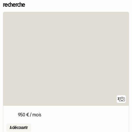
recherche
3
950 € / mois
A découvrir