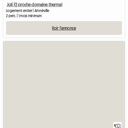
Joli F2 proche domaine thermal
Logement entier | Amnéville
2 pers. | 1 mois minimum
Voir l'annonce
8