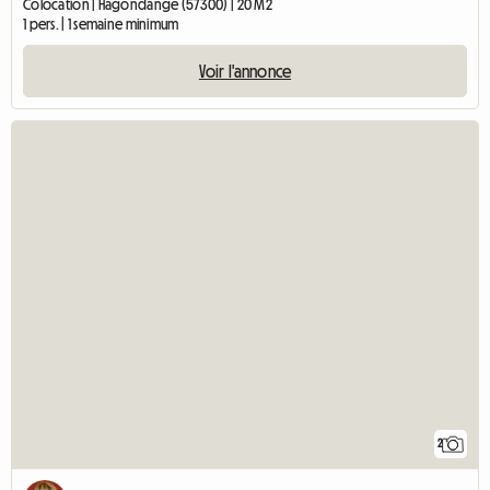
Colocation | Hagondange (57300) | 20 M2
1 pers. | 1 semaine minimum
Voir l'annonce
2