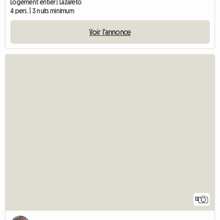
Logement entier | Lazareto
4 pers. | 3 nuits minimum
Voir l'annonce
12