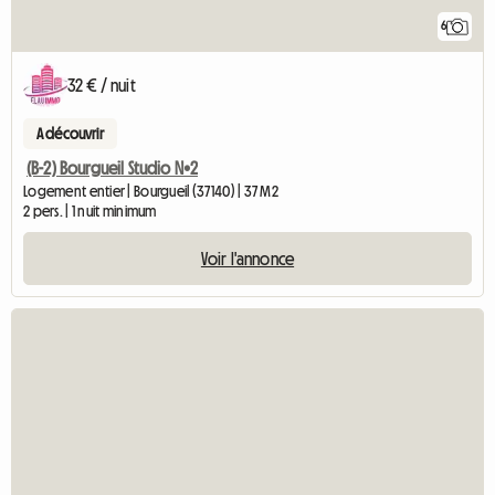
6
32 € / nuit
A découvrir
(B-2) Bourgueil Studio N•2
Logement entier | Bourgueil (37140) | 37 M2
2 pers. | 1 nuit minimum
Voir l'annonce