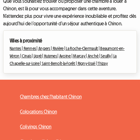
Que vous souhaitiez trouver ou proposer une chambre à louer à
Chinon, est là pour vous accompagner dans cette aventure.
N’attendez plus pour vivre une expérience inoubliable et profitez dès
aujourd’hui de l’opportunité d’un séjour authentique à Chinon.
Villes à proximité
Nantes |
Rennes |
Angers |
Rivière |
La Roche-Clermault |
Beaumont-en-
Véron |
Cinais |
Ligré |
Huismes |
Avoine |
Marçay |
Anché |
Seuilly |
La
Chapelle-sur-Loire |
Saint-Benoît-la-Forêt |
Rigny-Ussé |
Thizay
Chambres chez l'habitant Chinon
Colocations Chinon
Colivings Chinon