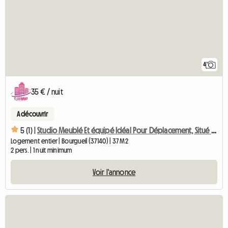
4
35 € / nuit
A découvrir
5 (1) |
Studio Meublé Et équipé Idéal Pour Déplacement, Situé Dans L
Logement entier | Bourgueil (37140) | 37 M2
2 pers. | 1 nuit minimum
Voir l'annonce