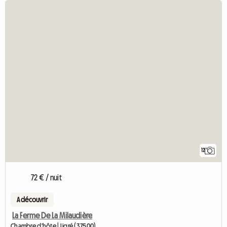
12
72 € / nuit
A découvrir
La Ferme De La Milaudière
Chambre d'hôte | Ligré (37500)