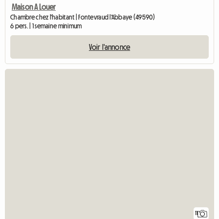
Maison A Louer
Chambre chez l'habitant | Fontevraud l'Abbaye (49590)
6 pers. | 1 semaine minimum
Voir l'annonce
11