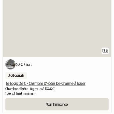
Accéder à l'
1
60 € / nuit
A découvrir
Le Logis De C - Chambre D'Hôtes De Charme À Louer
Chambre d'hôte | Rigny-Ussé (37420)
1 pers. | 1 nuit minimum
Voir l'annonce