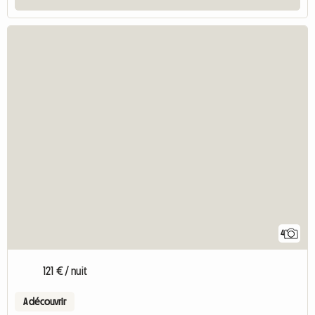
4
121 € / nuit
A découvrir