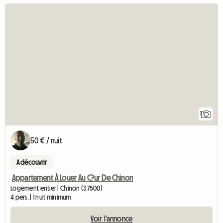
Accéder à l'ann
1
50 € / nuit
A découvrir
Appartement À Louer Au C?ur De Chinon
Logement entier | Chinon (37500)
4 pers. | 1 nuit minimum
Voir l'annonce