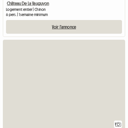
Château De La Vauguyon
Logement entier | Chinon
6 pers. | 1 semaine minimum
Voir l'annonce
1