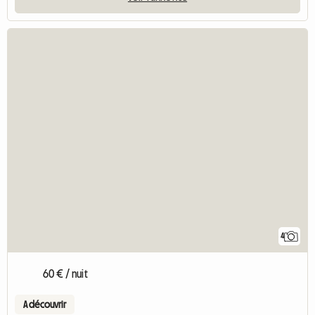
4
60 € / nuit
A découvrir