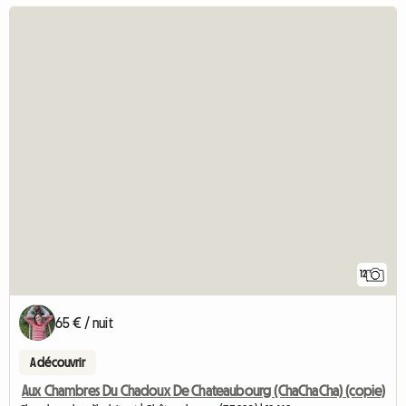
12
65 € / nuit
A découvrir
Aux Chambres Du Chadoux De Chateaubourg (ChaChaCha) (copie)