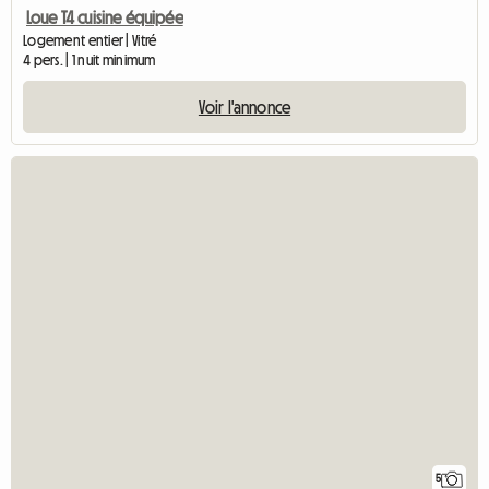
Loue T4 cuisine équipée
Logement entier | Vitré
4 pers. | 1 nuit minimum
Voir l'annonce
5