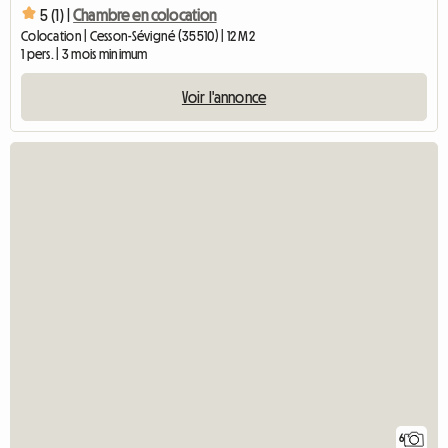
5 (1) |
Chambre en colocation
Colocation | Cesson-Sévigné (35510) | 12 M2
1 pers. | 3 mois minimum
Voir l'annonce
6