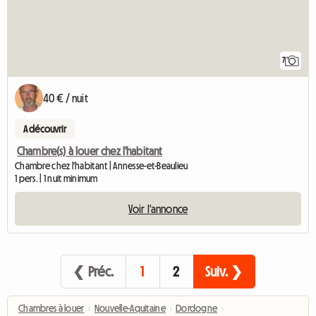
7
40 € / nuit
A découvrir
Chambre(s) à louer chez l'habitant
Chambre chez l'habitant | Annesse-et-Beaulieu
1 pers. | 1 nuit minimum
Voir l'annonce
❮ Préc.
1
2
Suiv. ❯
Chambres à louer
›
Nouvelle-Aquitaine
›
Dordogne
›