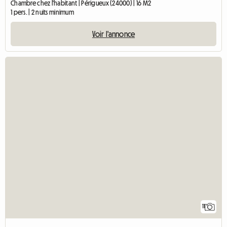
Chambre chez l'habitant | Périgueux (24000) | 16 M2
1 pers. | 2 nuits minimum
Voir l'annonce
11