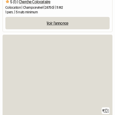
5 (1) |
Cherche Colocataire
Colocation | Champcevinel (24750) | 11 M2
1 pers. | 5 nuits minimum
Voir l'annonce
8