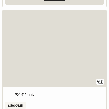
5
920 € / mois
A découvrir