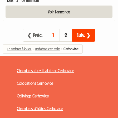
1 pers. | 3 mois minimum
Voir l'annonce
❮ Préc.
1
2
Suiv. ❯
Chambres à louer
›
Bohême centrale
›
Cerhovice
Chambres chez l'habitant Cerhovice
Colocations Cerhovice
Colivings Cerhovice
Chambres d'hôtes Cerhovice