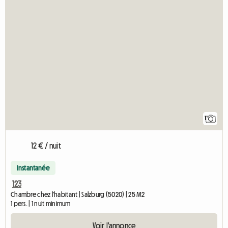
Accéde
1
12 € / nuit
Instantanée
123
Chambre chez l'habitant | Salzburg (5020) | 25 M2
1 pers. | 1 nuit minimum
Voir l'annonce