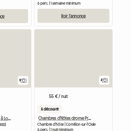
6 pers. | 1 semaine minimum
Voir l'annonce
nce
4
8
55 € / nuit
A découvrir
Chambres d'Hôtes drome Provencale
Chambres Et/Ou Maison À Louer
Chambre d'hôte | Cornillon-sur-l'Oule
000)
6 pers. | 1 nuit minimum