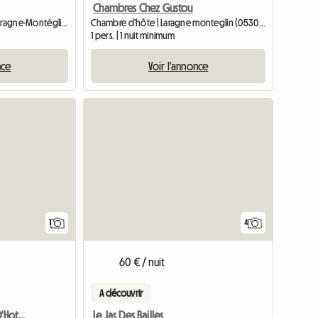
Chambres Chez Gustou
Chambre chez l'habitant | Laragne-Montéglin (05300) | 24 M2
Chambre d'hôte | Laragne monteglin (05300)
1 pers. | 1 nuit minimum
nce
Voir l'annonce
Accéder à l'annonce
1
4
60 € / nuit
A découvrir
Près Sisteron, Chambre D'Hotes Au Calme
Le Jas Des Bailles