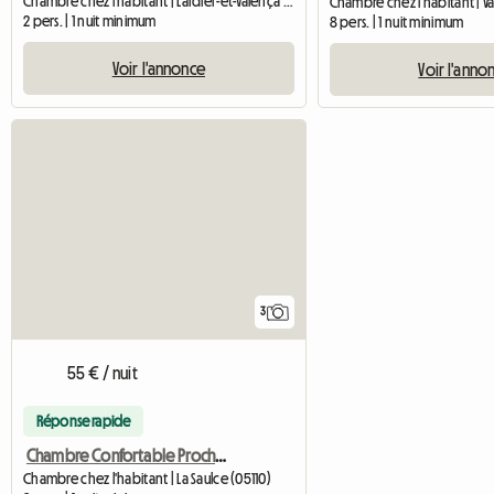
Chambre chez l'habitant | Lardier-et-Valença (05110)
2 pers. | 1 nuit minimum
8 pers. | 1 nuit minimum
Voir l'annonce
Voir l'anno
3
55 € / nuit
Réponse rapide
Chambre Confortable Proche Aérodrome Gap
Chambre chez l'habitant | La Saulce (05110)