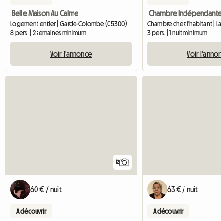
Belle Maison Au Calme
Logement entier | Garde-Colombe (05300)
Chambre chez l'habitant | 
8 pers. | 2 semaines minimum
3 pers. | 1 nuit minimum
Voir l'annonce
Voir l'anno
12
60 € / nuit
63 € / nuit
A découvrir
A découvrir