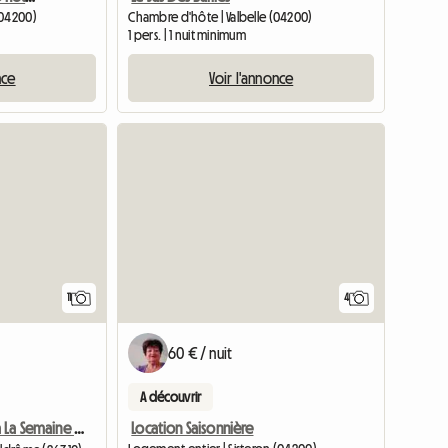
(04200)
Chambre d'hôte | Valbelle (04200)
1 pers. | 1 nuit minimum
nce
Voir l'annonce
Accéder à l
11
4
60 € / nuit
A découvrir
Location Saisonnière
Loue Chambre à La Semaine Ou Au Mois Dans Endroit Très Calme