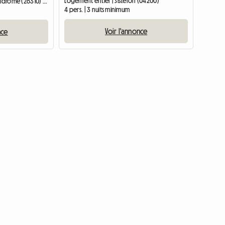
Logement entier | Sisteron (04200)
Chambre chez l'habitant | Valdrôme (26310) | 15 M2
4 pers. | 3 nuits minimum
Voir l'annonce
nce
Accéder à l