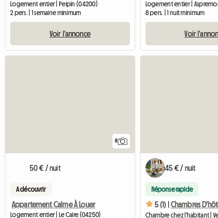
Logement entier | Peipin (04200)
Logement entier | Aspremo
2 pers. | 1 semaine minimum
8 pers. | 1 nuit minimum
Voir l'annonce
Voir l'anno
8
50 € / nuit
45 € / nuit
A découvrir
Réponse rapide
Appartement Calme À Louer
5 (1) |
Chambres D'hôte
Logement entier | Le Caire (04250)