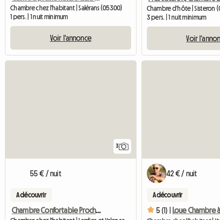
Chambre chez l'habitant | Salérans (05300)
Chambre d'hôte | Sisteron 
1 pers. | 1 nuit minimum
3 pers. | 1 nuit minimum
Voir l'annonce
Voir l'anno
3
55 € / nuit
42 € / nuit
A découvrir
A découvrir
Chambre Confortable Proche Aérodrome Gap
5 (1) |