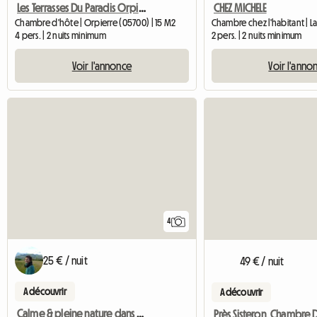
Les Terrasses Du Paradis Orpierre B And B
CHEZ MICHELE
Chambre d'hôte | Orpierre (05700) | 15 M2
4 pers. | 2 nuits minimum
2 pers. | 2 nuits minimum
Voir l'annonce
Voir l'anno
4
25 € / nuit
49 € / nuit
A découvrir
A découvrir
Calme & pleine nature dans maison écologique