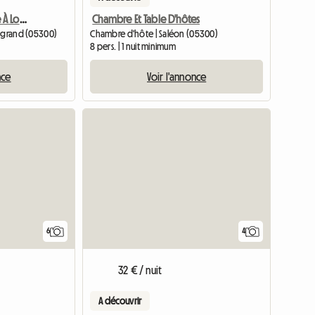
Chambre Indépendante À Louer
Chambre Et Table D'hôtes
Lagrand (05300)
Chambre d'hôte | Saléon (05300)
8 pers. | 1 nuit minimum
nce
Voir l'annonce
6
4
32 € / nuit
A découvrir