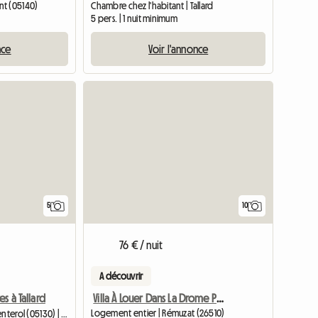
nt (05140)
Chambre chez l'habitant | Tallard
5 pers. | 1 nuit minimum
nce
Voir l'annonce
5
10
76 € / nuit
A découvrir
Villa À Louer Dans La Drome Provençale
s à Tallard
Logement entier | Rémuzat (26510)
Chambre chez l'habitant | Venterol (05130) | 15 M2