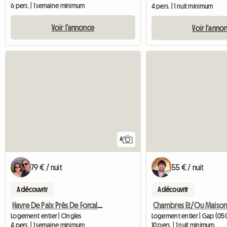
6 pers. | 1 semaine minimum
4 pers. | 1 nuit minimum
Voir l'annonce
Voir l'anno
4
79 € / nuit
55 € / nuit
A découvrir
A découvrir
Havre De Paix Près De Forcalquier
Logement entier | Ongles
Logement entier | Gap (05
4 pers. | 1 semaine minimum
10 pers. | 1 nuit minimum