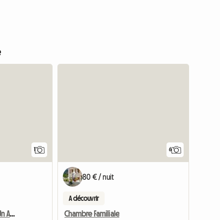
e
Accéder à l'annonce
1
6
80 € / nuit
A découvrir
Location De Vacances D'Un Appartement - La Bastide D'Aspremo
Chambre Familiale