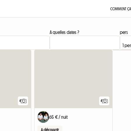
COMMENT ÇA
A quelles dates ?
pers
4
4
65 € / nuit
A découvrir