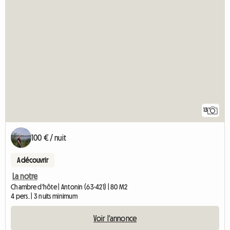
13
100 € / nuit
A découvrir
La notre
Chambre d'hôte | Antonin (63-421) | 80 M2
4 pers. | 3 nuits minimum
Voir l'annonce