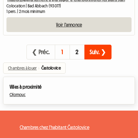
Colocation | Bad Abbach (93077)
1 pers. | 2 mois minimum
Voir l'annonce
❮ Préc.
1
2
Suiv. ❯
Chambres à louer
›
Častolovice
Villes à proximité
Olomouc
Chambres chez l'habitant Častolovice