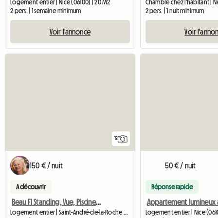
Logement entier | Nice (06100) | 20 M2
Chambre chez l'habitant | Ni
2 pers. | 1 semaine minimum
2 pers. | 1 nuit minimum
Voir l'annonce
Voir l'anno
12
150 € / nuit
50 € / nuit
A découvrir
Réponse rapide
Beau F1 Standing, Vue, Piscine, Calme
Logement entier | Saint-André-de-la-Roche (06730) | 44 M2
Logement entier | Nice (061