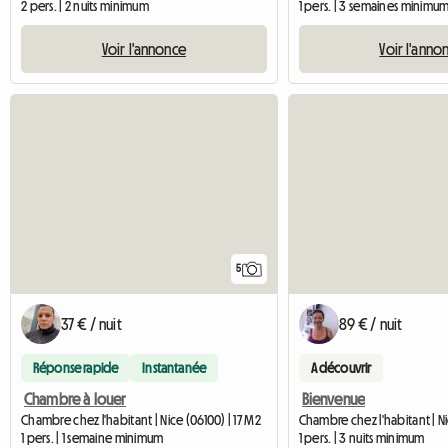
2 pers. | 2 nuits minimum
1 pers. | 3 semaines minimu
Voir l'annonce
Voir l'anno
5
37 € / nuit
89 € / nuit
Réponse rapide
Instantanée
A découvrir
Chambre à louer
Bienvenue
Chambre chez l'habitant | Nice (06100) | 17 M2
Chambre chez l'habitant | Ni
1 pers. | 1 semaine minimum
1 pers. | 3 nuits minimum