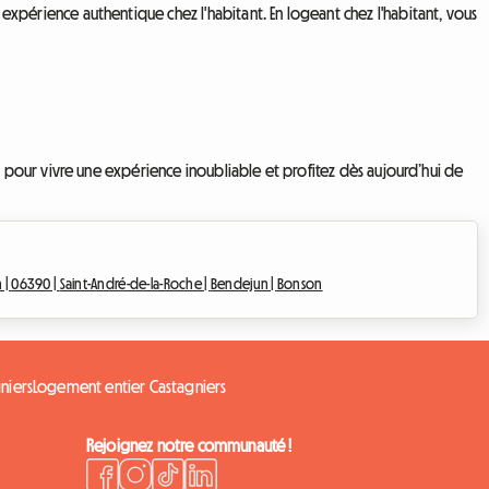
érience authentique chez l'habitant. En logeant chez l'habitant, vous
pour vivre une expérience inoubliable et profitez dès aujourd’hui de
n |
06390 |
Saint-André-de-la-Roche |
Bendejun |
Bonson
niers
Logement entier Castagniers
Rejoignez notre communauté !