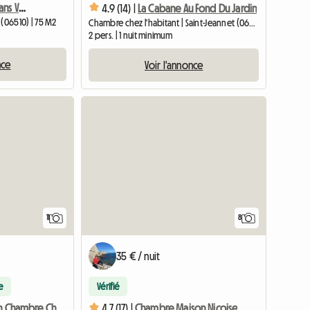
2 Pièces Indépendant Dans Villa Vue Mer Et Collines
4.9 (14) |
La Cabane Au Fond Du Jardin
 (06510) | 75 M2
Chambre chez l'habitant | Saint-Jeannet (06640) | 16 M2
2 pers. | 1 nuit minimum
nce
Voir l'annonce
11
8
35 € / nuit
e
Vérifié
NICE Location Chambre Chez L'habitant
4.7 (17) |
Chambre Maison Niçoise