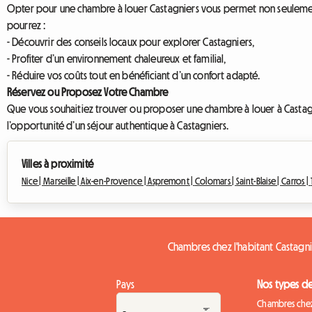
Opter pour une chambre à louer Castagniers vous permet non seulement
pourrez :
- Découvrir des conseils locaux pour explorer Castagniers,
- Profiter d’un environnement chaleureux et familial,
- Réduire vos coûts tout en bénéficiant d’un confort adapté.
Réservez ou Proposez Votre Chambre
Que vous souhaitiez trouver ou proposer une chambre à louer à Castagn
l’opportunité d’un séjour authentique à Castagniers.
Villes à proximité
Nice |
Marseille |
Aix-en-Provence |
Aspremont |
Colomars |
Saint-Blaise |
Carros |
Chambres chez l'habitant Castagni
Pays
Nos types d
Chambres chez