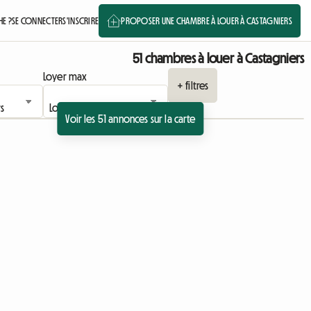
E ?
SE CONNECTER
S'INSCRIRE
PROPOSER UNE CHAMBRE À LOUER À CASTAGNIERS
51 chambres à louer à Castagniers
Loyer max
+ filtres
Voir les 51 annonces sur la carte
 l'annonce
à l'annonce
Accéder à l'annonce