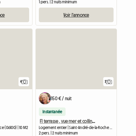
m
1 pers. | 2 nuits minimum
nce
Voir l'annonce
4
2
150 € / nuit
Instantanée
F1 terrasse , vue mer et collines , piscine
ce (06100) | 10 M2
Logement entier | Saint-André-de-la-Roche (06730) | 40 M2
2 pers. | 2 nuits minimum