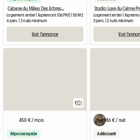
Cabane Au Milieu Des Arbres Repos Absolu Proche De Nice
Logement entier | Aspremont (06790) | 50 M2
Logement entier | Aspremon
4 pers. | 2 nuits minimum
2 pers. | 2 nuits minimum
Voir l'annonce
Voir l'anno
Accéder à l'annonce
1
450 € / mois
86 € / nuit
Réponse rapide
A découvrir