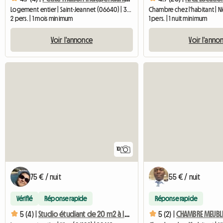
Logement entier | Saint-Jeannet (06640) | 32 M2
Chambre chez l'habitant | Ni
2 pers. | 1 mois minimum
1 pers. | 1 nuit minimum
Voir l'annonce
Voir l'anno
10
75 € / nuit
55 € / nuit
Vérifié
Réponse rapide
Réponse rapide
5 (4) |
Studio étudiant de 20 m2 à louer dans un secteur tranquille. À 20 minutes du centre-ville.
5 (2) |