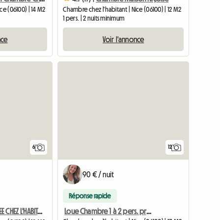
ce (06100) | 14 M2
Chambre chez l'habitant | Nice (06100) | 12 M2
1 pers. | 2 nuits minimum
nce
Voir l'annonce
6
12
90 € / nuit
Réponse rapide
Loue Chambre 1 à 2 pers. proche tram bus et centre ville
CHAMBRE MEUBLEE CHEZ L'HABITANT