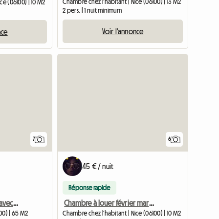
Chambre chez l'habitant | Nice (06100) | 13 M2
ce (06100) | 10 M2
2 pers. | 1 nuit minimum
Voir l'annonce
nce
7
6
45 € / nuit
Réponse rapide
Appartement lumineux avec séjour spacieux vue mer
Chambre à louer février mars 2025
00) | 65 M2
Chambre chez l'habitant | Nice (06100) | 10 M2