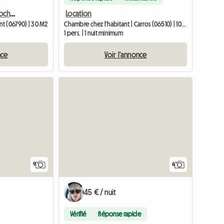
Studio Luxe Au Calme Proche De Nice
Location
t (06790) | 30 M2
Chambre chez l'habitant | Carros (06510) | 10 M2
1 pers. | 1 nuit minimum
nce
Voir l'annonce
9
6
45 € / nuit
Vérifié
Réponse rapide