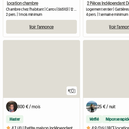
Location chambre
Chambre chez l'habitant | Carros (06510) | 12 M2
Logement entier | Gattières
2 pers. | 1 mois minimum
4 pers. | 1 semaine minimum
Voir l'annonce
Voir l'anno
4
800 € / mois
25 € / nuit
Master
Vérifié
Réponse rapid
4.7 (4) |
Petite maison indépendante près de Nice
4.9 (26) |