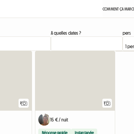
COMMENT ÇA MARCH
A quelles dates ?
pers
Accéder à
Accéder 
2
1
15 € / nuit
Réponse rapide
Instantanée