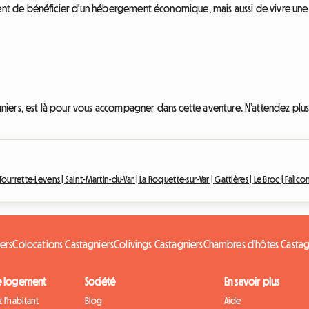
 de bénéficier d'un hébergement économique, mais aussi de vivre une exp
iers, est là pour vous accompagner dans cette aventure. N’attendez plus 
Tourrette-Levens |
Saint-Martin-du-Var |
La Roquette-sur-Var |
Gattières |
Le Broc |
Falico
ers
Colocations Castagniers
Colivings Castagniers
Chambres d'hôtes Castag
e logement
Société
En savoir plus
 l'habitant
Blog
Aide