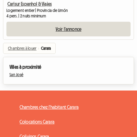
Carisur Espanhol & Viajes
Logement entier | Provincia de Limón
4 pers. | 2 nuits minimum
Voir l'annonce
Chambres à louer
›
Carara
Villes à proximité
San José
Chambres chez l'habitant Carara
Colocations Carara
Colivings Carara