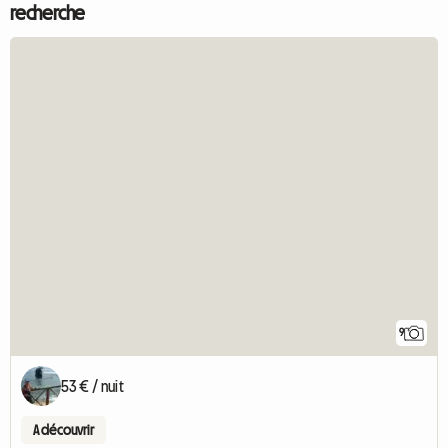
recherche
9
53 € / nuit
A découvrir