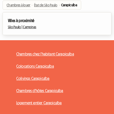
Chambres à louer
›
État de São Paulo
›
Carapicuíba
Villes à proximité
São Paulo |
Campinas
Chambres chez l'habitant Carapicuíba
Colocations Carapicuíba
Colivings Carapicuíba
Chambres d'hôtes Carapicuíba
Logement entier Carapicuíba