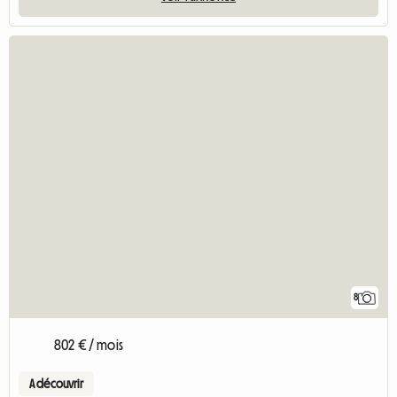
8
802 € / mois
A découvrir