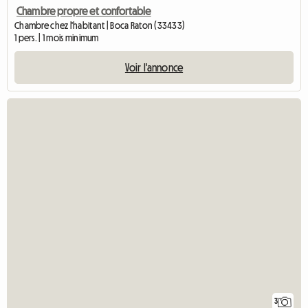
Chambre propre et confortable
Chambre chez l'habitant | Boca Raton (33433)
1 pers. | 1 mois minimum
Voir l'annonce
3