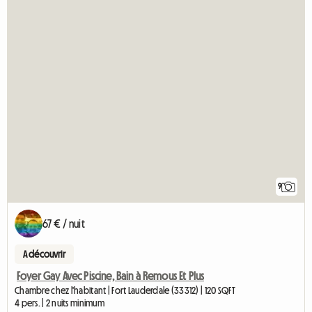
9
67 € / nuit
A découvrir
Foyer Gay Avec Piscine, Bain à Remous Et Plus
Chambre chez l'habitant | Fort Lauderdale (33312) | 120 SQFT
4 pers. | 2 nuits minimum