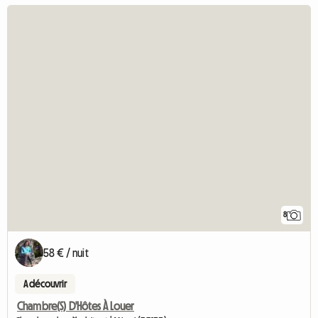
8
58 € / nuit
A découvrir
Chambre(S) D'Hôtes À Louer