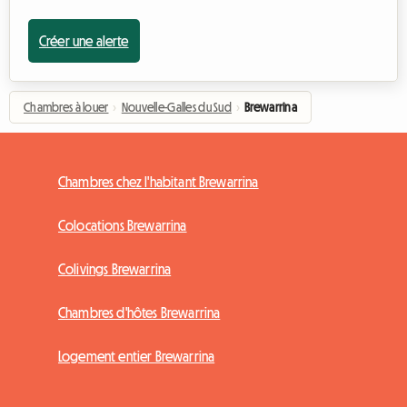
Créer une alerte
Chambres à louer
›
Nouvelle-Galles du Sud
›
Brewarrina
Chambres chez l'habitant Brewarrina
Colocations Brewarrina
Colivings Brewarrina
Chambres d'hôtes Brewarrina
Logement entier Brewarrina