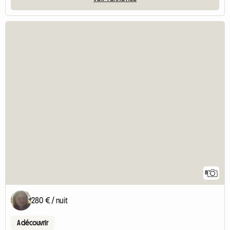
8
280 € / nuit
A découvrir