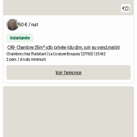
4
50 € / nuit
Instantanée
ORI- Chambre 25m² sdb privée (du dim. soir au vend.matin)
Chambre chez l'habitant | La Couture-Boussey (27750) | 25 M2
2 pers. | 4 nuits minimum
Voir l'annonce