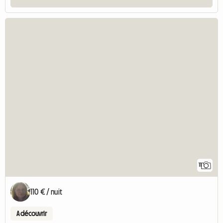
11
110 € / nuit
A découvrir