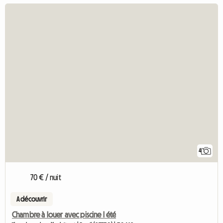
4
70 € / nuit
A découvrir
Chambre à louer avec piscine l été