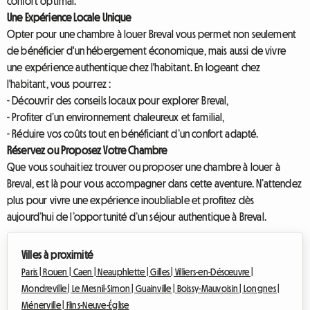
confort optimal.
Une Expérience Locale Unique
Opter pour une chambre à louer Breval vous permet non seulement
de bénéficier d'un hébergement économique, mais aussi de vivre
une expérience authentique chez l'habitant. En logeant chez
l'habitant, vous pourrez :
- Découvrir des conseils locaux pour explorer Breval,
- Profiter d’un environnement chaleureux et familial,
- Réduire vos coûts tout en bénéficiant d’un confort adapté.
Réservez ou Proposez Votre Chambre
Que vous souhaitiez trouver ou proposer une chambre à louer à
Breval, est là pour vous accompagner dans cette aventure. N’attendez
plus pour vivre une expérience inoubliable et profitez dès
aujourd’hui de l’opportunité d’un séjour authentique à Breval.
Villes à proximité
Paris |
Rouen |
Caen |
Neauphlette |
Gilles |
Villiers-en-Désœuvre |
Mondreville |
Le Mesnil-Simon |
Guainville |
Boissy-Mauvoisin |
Longnes |
Ménerville |
Flins-Neuve-Église