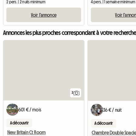
2 pers. | 2 nuits minimum
4 pers. | 1 semaine minimum
Voir l'annonce
Voir l'anno
Annonces les plus proches correspondant à votre recherch
3
601 € / mois
36 € / nuit
A découvrir
A découvrir
New Britain Ct Room