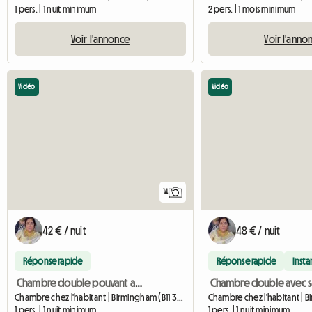
1 pers. | 1 nuit minimum
2 pers. | 1 mois minimum
Voir l'annonce
Voir l'anno
Vidéo
Vidéo
14
42 € / nuit
48 € / nuit
Réponse rapide
Réponse rapide
Inst
Chambre double pouvant accueillir 4 adultes
Chambre chez l'habitant | Birmingham (B11 3LE) | 120 M2
1 pers. | 1 nuit minimum
1 pers. | 1 nuit minimum