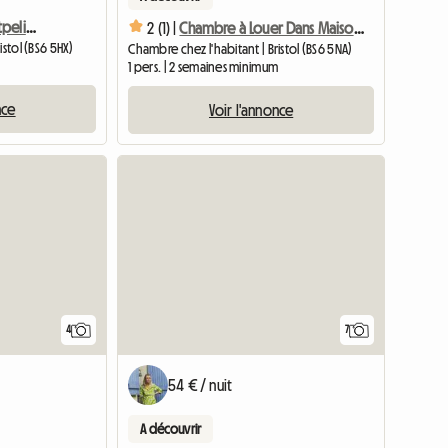
Chambre à louer à Montpelier
2 (1) |
Chambre à Louer Dans Maison Partagée
istol (BS6 5HX)
Chambre chez l'habitant | Bristol (BS6 5NA)
1 pers. | 2 semaines minimum
nce
Voir l'annonce
Accéder à l
4
7
54 € / nuit
A découvrir