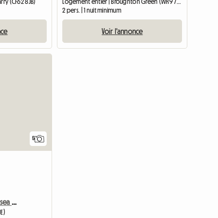
rry (CF62 8JB)
Logement entier | Broughton Green (WR9 7ED) | 34 M2
2 pers. | 1 nuit minimum
nce
Voir l'annonce
5
Tour d'Ashburnham/Chelsea SW10
JE)