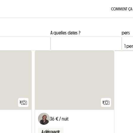
COMMENT ÇA 
A quelles dates ?
pers
3
2
36 € / nuit
A découvrir