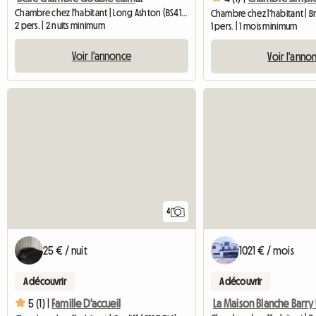
Chambre chez l'habitant | Long Ashton (BS41 9FE)
Chambre chez l'habitant | Br
2 pers. | 2 nuits minimum
1 pers. | 1 mois minimum
Voir l'annonce
Voir l'anno
4
25 € / nuit
1021 € / mois
A découvrir
A découvrir
La Maison Blanche Barry
5 (1) |
Famille D'accueil