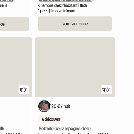
Chambre chez l'habitant | Bath
istol
1 pers. | 1 mois minimum
Voir l'annonce
nce
11
12
120 € / nuit
A découvrir
 Uk
Retraite de campagne de luxe indépendante à Croftytowers