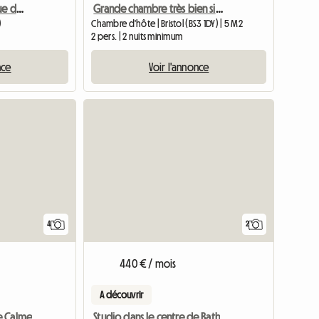
Chambre à louer - longue durée
Grande chambre très bien située, dans le centre de Bristol
)
Chambre d'hôte | Bristol (BS3 1DY) | 5 M2
2 pers. | 2 nuits minimum
nce
Voir l'annonce
4
2
440 € / mois
A découvrir
Studio dans le centre de Bath
e Calme