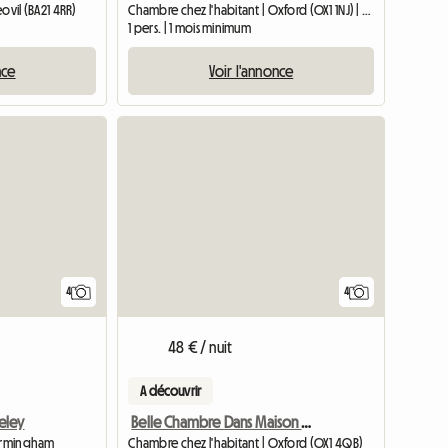
ovil (BA21 4RR)
Chambre chez l'habitant | Oxford (OX1 1NJ) | 14 M2
1 pers. | 1 mois minimum
nce
Voir l'annonce
4
4
48 € / nuit
A découvrir
eley
Belle Chambre Dans Maison Familiale
Birmingham
Chambre chez l'habitant | Oxford (OX1 4QB)