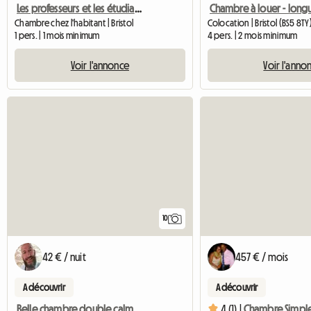
Les professeurs et les étudiants en licence de Bills Inc. sont les bienvenus
Colocation | Bristol (BS5 8TY
Chambre chez l'habitant | Bristol
4 pers. | 2 mois minimum
1 pers. | 1 mois minimum
Voir l'anno
Voir l'annonce
10
42 € / nuit
457 € / mois
A découvrir
A découvrir
Belle chambre double calme dans un village près de Bristol
4 (1) |
Chambre Simpl