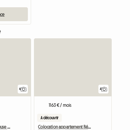
nce
e
Accéder à l
6
4
1163 € / mois
A découvrir
Chambre Double Spacieuse Dans Le Centre De Yeovil
Colocation appartement Résidence Etudiante Student Castle