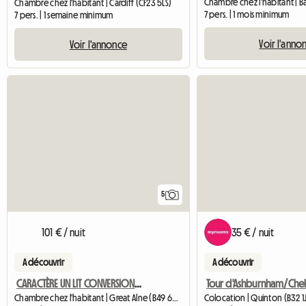
Chambre chez l'habitant | Ba
Chambre chez l'habitant | Cardiff (CF23 5LS)
7 pers. | 1 mois minimum
7 pers. | 1 semaine minimum
Voir l'anno
Voir l'annonce
5
101 € / nuit
35 € / nuit
A découvrir
A découvrir
CARACTÈRE UN LIT CONVERSION DE GRANGE ANNEXE AUTONOME
Chambre chez l'habitant | Great Alne (B49 6HH) | 70 M2
Colocation | Quinton (B32 1