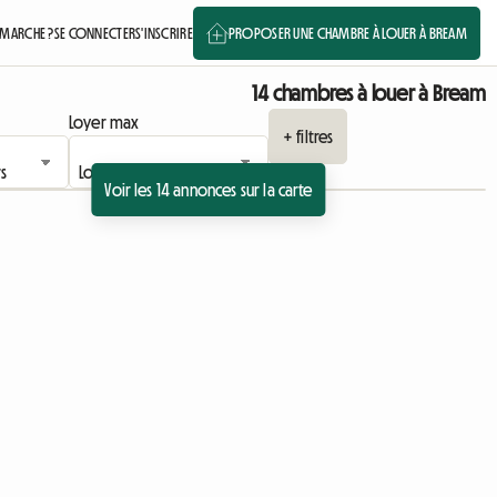
MARCHE ?
SE CONNECTER
S'INSCRIRE
PROPOSER UNE CHAMBRE À LOUER À BREAM
14 chambres à louer à Bream
Loyer max
+ filtres
Voir les 14 annonces sur la carte
Accéder à l'annonce
Accéder à l'annonce