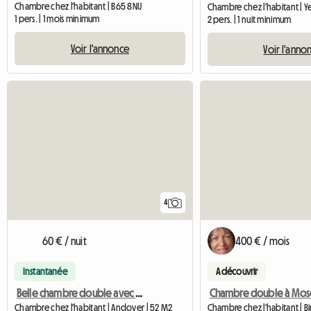
Chambre chez l'habitant | B65 8NU
Chambre chez l'habitant | Ye
1 pers. | 1 mois minimum
2 pers. | 1 nuit minimum
Voir l'annonce
Voir l'anno
4
60 € / nuit
400 € / mois
Instantanée
A découvrir
Belle chambre double avec salle de bain privée dans une maison du XVIIIe siècle
Chambre double à Mos
Chambre chez l'habitant | Andover | 52 M2
Chambre chez l'habitant | 