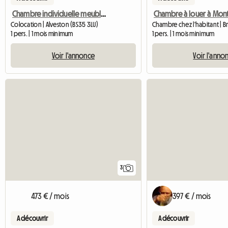
Chambre individuelle meublée. Immédiatement disponible.
Colocation | Alveston (BS35 3LU)
Chambre chez l'habitant | Br
1 pers. | 1 mois minimum
1 pers. | 1 mois minimum
Voir l'annonce
Voir l'anno
3
397 € / mois
473 € / mois
A découvrir
A découvrir