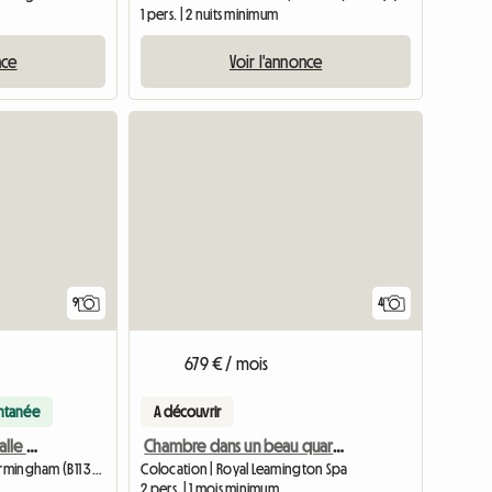
1 pers. | 2 nuits minimum
nce
Voir l'annonce
9
4
679 € / mois
antanée
A découvrir
Chambre double avec salle de bains attenante
Chambre dans un beau quartier recherché
Chambre chez l'habitant | Birmingham (B11 3LE) | 100 M2
Colocation | Royal Leamington Spa
2 pers. | 1 mois minimum