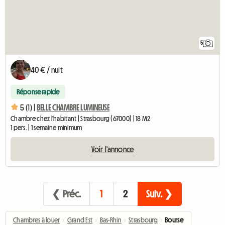
5
40 € / nuit
Réponse rapide
5 (1) |
BELLE CHAMBRE LUMINEUSE
Chambre chez l'habitant | Strasbourg (67000) | 18 M2
1 pers. | 1 semaine minimum
Voir l'annonce
❮ Préc.
1
2
Suiv. ❯
Chambres à louer
›
Grand Est
›
Bas-Rhin
›
Strasbourg
›
Bourse