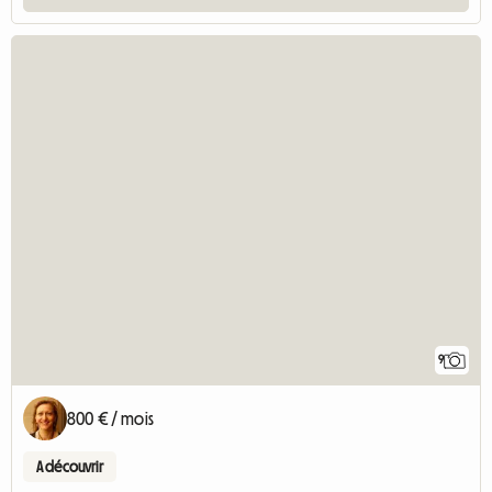
9
800 € / mois
A découvrir