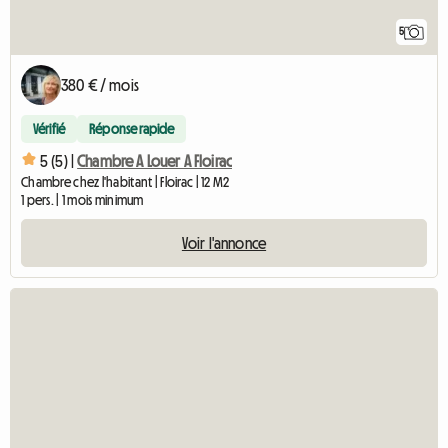
5
380 € / mois
Vérifié
Réponse rapide
5 (5) |
Chambre A Louer A Floirac
Chambre chez l'habitant | Floirac | 12 M2
1 pers. | 1 mois minimum
Voir l'annonce