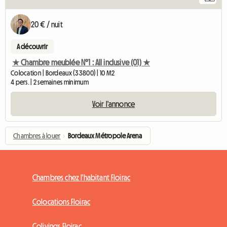
20 € / nuit
A découvrir
★ Chambre meublée N°1 : All inclusive (01) ★
Colocation | Bordeaux (33800) | 10 M2
4 pers. | 2 semaines minimum
Voir l'annonce
Chambres à louer
›
Bordeaux Métropole Arena
Chambres chez l'habitant Floirac
Colocations Floirac
Colivings Floirac