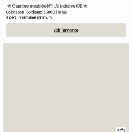
★ Chambre meublée N°1 : All inclusive (01) ★
Colocation | Bordeaux (33800) | 10 M2
4 pers. | 2 semaines minimum
Voir l'annonce
13