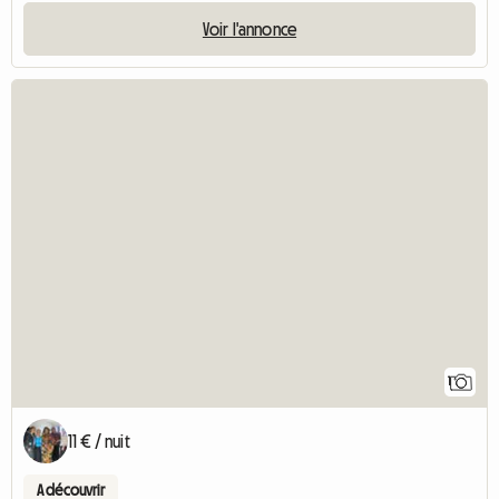
Voir l'annonce
Accéd
1
11 € / nuit
A découvrir