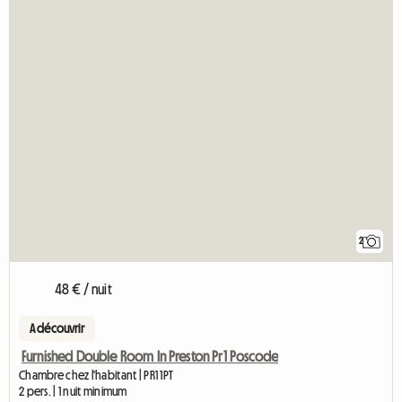
2
48 € / nuit
A découvrir
Furnished Double Room In Preston Pr1 Poscode
Chambre chez l'habitant | PR1 1PT
2 pers. | 1 nuit minimum