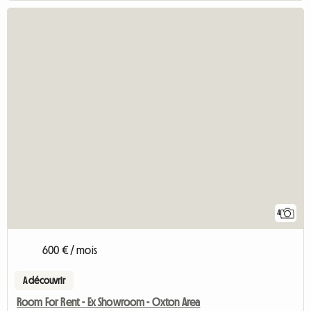
4
600 € / mois
A découvrir
Room For Rent - Ex Showroom - Oxton Area