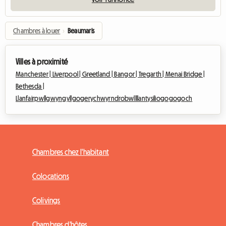
Chambres à louer
›
Beaumaris
Villes à proximité
Manchester |
Liverpool |
Greetland |
Bangor |
Tregarth |
Menai Bridge |
Bethesda |
Llanfairpwllgwyngyllgogerychwyrndrobwllllantysiliogogogoch
Chambres chez l'habitant
Colocations
Colivings
Chambres d'hôtes