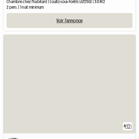
Chambre chez l'habitant | Soultz-sous-Forêts (67250) | 30 M2
2 pers. | 1 nuit minimum
Voir l'annonce
8