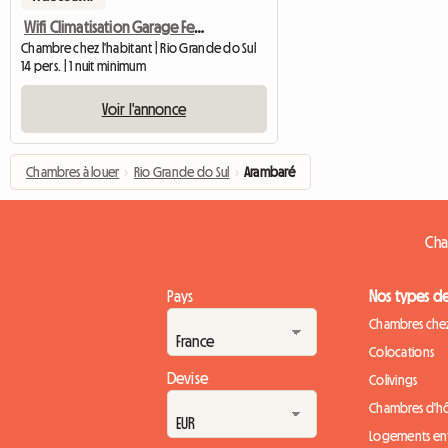
Wifi Climatisation Garage Fermé
Chambre chez l'habitant | Rio Grande do Sul
14 pers. | 1 nuit minimum
Voir l'annonce
Chambres à louer
›
Rio Grande do Sul
›
Arambaré
Cha
Pays
Nos types d
Chambres chez
Colocations
Devise
Colivings
Chambres d'h
Logements ent