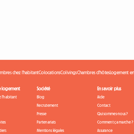
mbres chez l'habitant
Colocations
Colivings
Chambres d'hôtes
Logement en
e logement
Société
En savoir plus
 l'habitant
Blog
Aide
Recrutement
Contact
Presse
Qui sommes-nous ?
ôtes
Partenariats
Comment ça marche ?
iers
Mentions légales
Assurance