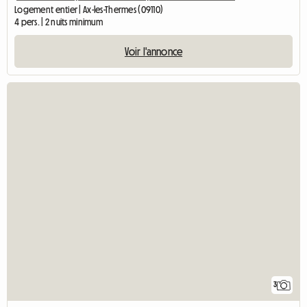
Logement entier | Ax-les-Thermes (09110)
4 pers. | 2 nuits minimum
Voir l'annonce
3