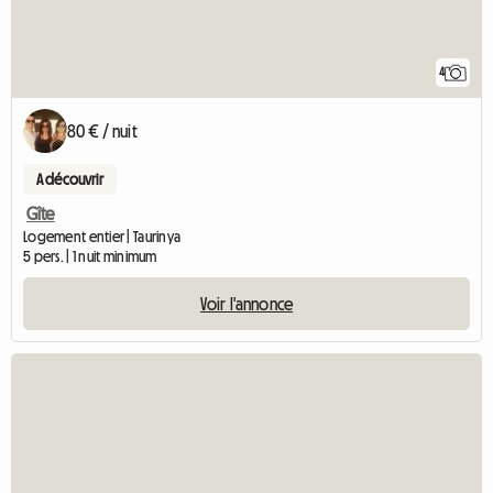
4
80 € / nuit
A découvrir
Gîte
Logement entier | Taurinya
5 pers. | 1 nuit minimum
Voir l'annonce
Ac