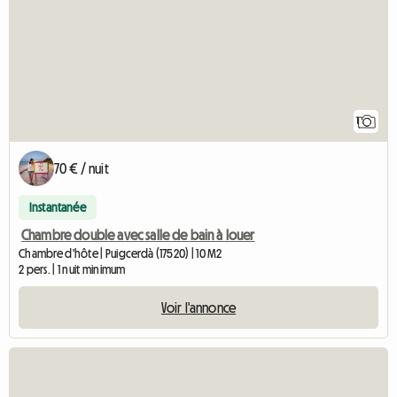
1
70 € / nuit
Instantanée
Chambre double avec salle de bain à louer
Chambre d'hôte | Puigcerdà (17520) | 10 M2
2 pers. | 1 nuit minimum
Voir l'annonce
Accéder à l'