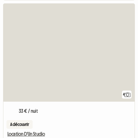
4
33 € / nuit
A découvrir
Location D'Un Studio