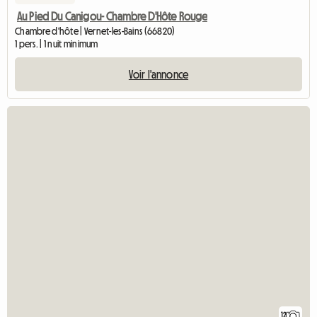
Au Pied Du Canigou- Chambre D'Hôte Rouge
Chambre d'hôte | Vernet-les-Bains (66820)
1 pers. | 1 nuit minimum
Voir l'annonce
12