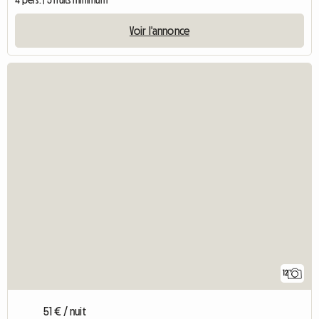
4 pers. | 5 nuits minimum
Voir l'annonce
12
51 € / nuit