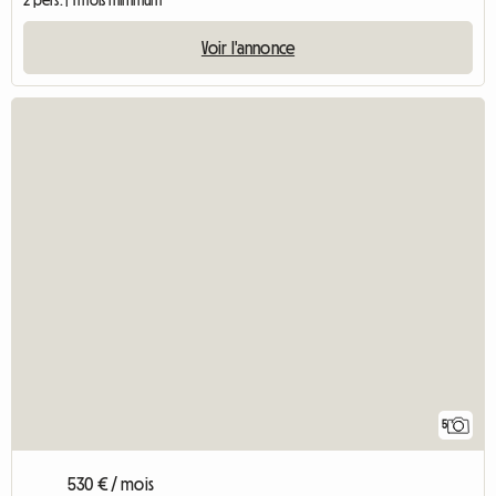
Master
Chambre chez l'habitant
Chambre chez l'habitant | Strasbourg (67100) | 9 M2
2 pers. | 1 mois minimum
Voir l'annonce