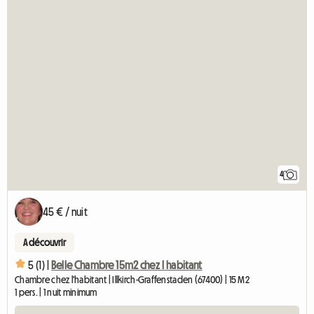
4
45 € / nuit
A découvrir