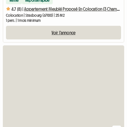
450 € / mois
Vérifié
Réponse rapide
4.7 (8) |
Appartement Meublé Proposé En Colocation (3 Chambres)
Colocation | Strasbourg (67100) | 25 M2
1 pers. | 1 mois minimum
Voir l'annonce