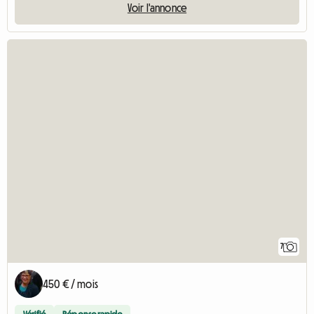
5 (6) |
Chambre À Louer Dans Une Colocation
Colocation | Strasbourg (67100) | 19 M2
1 pers. | 1 mois minimum
Voir l'annonce
7