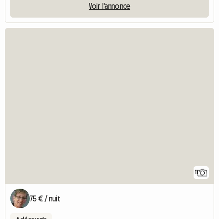
5 (1) |
Belle Chambre 15m2 chez l habitant
Chambre chez l'habitant | Illkirch-Graffenstaden (67400) | 15 M2
1 pers. | 1 nuit minimum
Voir l'annonce
11