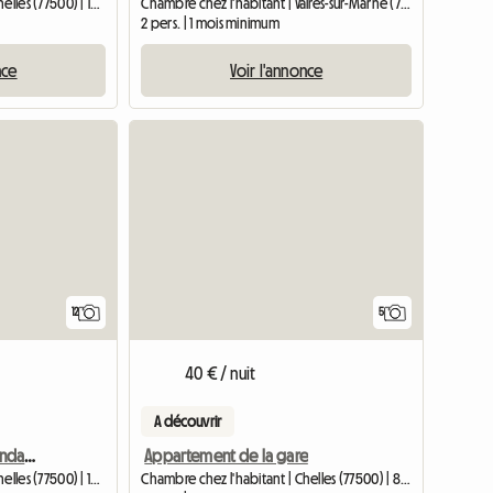
Chambre chez l'habitant | Chelles (77500) | 10 M2
Chambre chez l'habitant | Vaires-sur-Marne (77360) | 12 M2
2 pers. | 1 mois minimum
nce
Voir l'annonce
12
5
40 € / nuit
A découvrir
Chambre neuve indépendante
Appartement de la gare
Chambre chez l'habitant | Chelles (77500) | 15 M2
Chambre chez l'habitant | Chelles (77500) | 85 M2