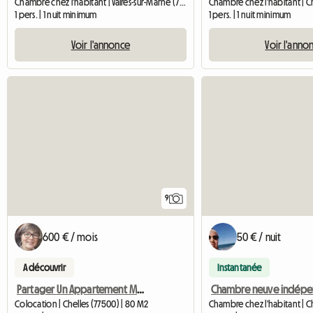
Chambre chez l'habitant | Vaires-sur-Marne (77360) | 90 M2
1 pers. | 1 nuit minimum
1 pers. | 1 nuit minimum
Voir l'annonce
Voir l'anno
9
600 € / mois
50 € / nuit
A découvrir
Instantanée
Partager Un Appartement Meublé
Colocation | Chelles (77500) | 80 M2