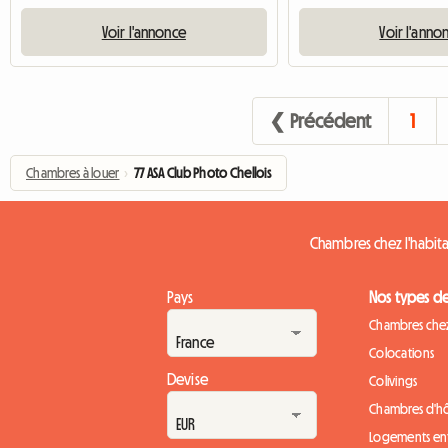
Voir l'annonce
Voir l'anno
❮ Précédent
1
Chambres à louer
›
77 ASA Club Photo Chellois
Chambres chez l'habita
Pays
Nos types d
Chambres chez
Colocations
Devise
Colivings
Chambres d'h
Logements ent