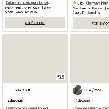
Colocation dans grande maison de 260m2
5 (2) |
Colocation | Chelles (77500) | 41 M2
5 pers. | 6 mois minimum
4 pers. | 1 nuit minimum
Voir l'annonce
Voir l'anno
5
50 € / nuit
550 € / mois
A découvrir
A découvrir
Chambre dans grand appartement