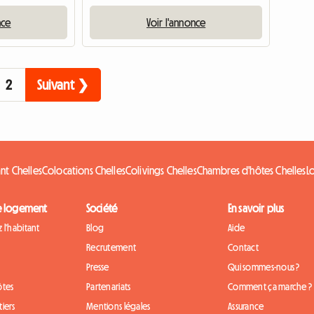
nce
Voir l'annonce
2
Suivant ❯
nt Chelles
Colocations Chelles
Colivings Chelles
Chambres d'hôtes Chelles
L
e logement
Société
En savoir plus
 l'habitant
Blog
Aide
Recrutement
Contact
Presse
Qui sommes-nous ?
ôtes
Partenariats
Comment ça marche ?
iers
Mentions légales
Assurance