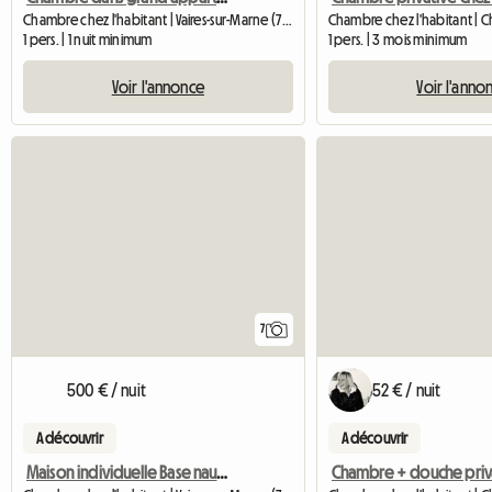
Chambre chez l'habitant | Vaires-sur-Marne (77360) | 12 M2
1 pers. | 1 nuit minimum
1 pers. | 3 mois minimum
Voir l'annonce
Voir l'anno
7
500 € / nuit
52 € / nuit
A découvrir
A découvrir
Maison individuelle Base nautique JO2024
Chambre + douche priv