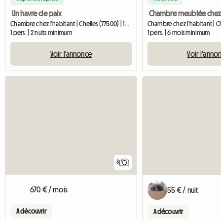
Un havre de paix
Chambre chez l'habitant | Chelles (77500) | 14 M2
1 pers. | 2 nuits minimum
1 pers. | 6 mois minimum
Voir l'annonce
Voir l'anno
3
670 € / mois
55 € / nuit
A découvrir
A découvrir