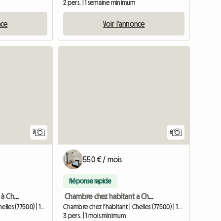
2 pers. | 1 semaine minimum
nce
Voir l'annonce
3
6
550 € / mois
Réponse rapide
Chambre pour étudiant à Chelles-Gournay
Chambre chez habitant a Chelles proche gare rer - 15mn Paris
Chambre chez l'habitant | Chelles (77500) | 15 M2
Chambre chez l'habitant | Chelles (77500) | 15 M2
3 pers. | 1 mois minimum