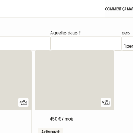
COMMENT ÇA MAR
A quelles dates ?
pers
3
5
450 € / mois
A découvrir