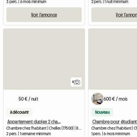
3 pers. | 6 mois minimum
2 pers. | 1 nuit minimum
Voir l'annonce
Voir l'anno
6
50 € / nuit
600 € / mois
A découvrir
Nouveau
Appartement duplex 2 chambres pour colocation ou famille
Chambre chez l'habitant | Chelles (77500) | 85 M2
2 pers. | 1 semaine minimum
1 pers. | 6 mois minimum