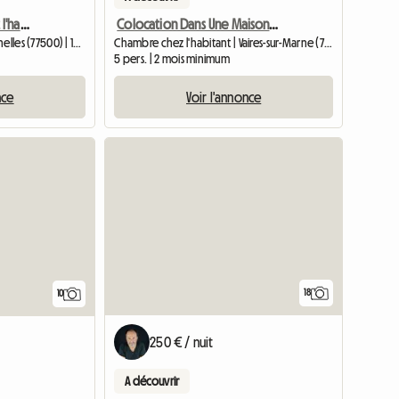
Chambre meublée chez l'habitant – Chelles – Idéal étudiant
Colocation Dans Une Maison De 160 M2
Chambre chez l'habitant | Chelles (77500) | 10 M2
Chambre chez l'habitant | Vaires-sur-Marne (77360)
5 pers. | 2 mois minimum
nce
Voir l'annonce
Accéder à l
18
10
250 € / nuit
A découvrir