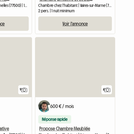
Chambre chez l'habitant | Chelles (77500) | 13 M2
Chambre chez l'habitant | Vaires-sur-Marne (77360) | 18 M2
2 pers. | 1 nuit minimum
nce
Voir l'annonce
9
4
600 € / mois
Réponse rapide
ative
Propose Chambre Meublée