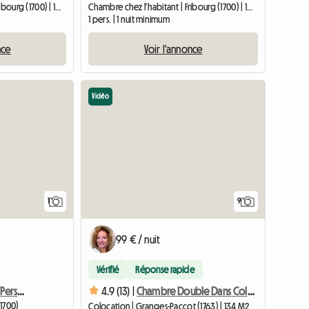
Chambre chez l'habitant | Fribourg (1700) | 10 M2
Chambre chez l'habitant | Fribourg (1700) | 10 M2
1 pers. | 1 nuit minimum
nce
Voir l'annonce
Vidéo
Accéder à l'annonce
1
9
99 € / nuit
Vérifié
Réponse rapide
F3 : Chambre À Louer - 3 Personnes
4.9 (13) |
Chambre Double Dans Colocation
1700)
Colocation | Granges-Paccot (1763) | 134 M2