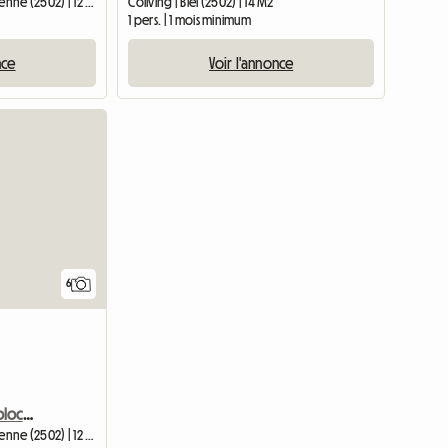
Chambre chez l'habitant | Bienne (2502) | 12 M2
Coliving | Biel (2502) | 14 M2
1 pers. | 1 mois minimum
nce
Voir l'annonce
6
Chambre chez Monia (colocation)
Chambre chez l'habitant | Bienne (2502) | 12 M2