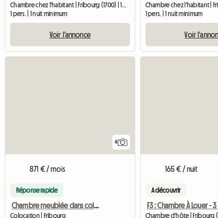
Chambre chez l'habitant | Fribourg (1700) | 10 M2
1 pers. | 1 nuit minimum
1 pers. | 1 nuit minimum
Voir l'annonce
Voir l'anno
6
871 € / mois
165 € / nuit
Réponse rapide
A découvrir
Chambre meublée dans coloc à 2 filles
Colocation | Fribourg
Chambre d'hôte | Fribourg (