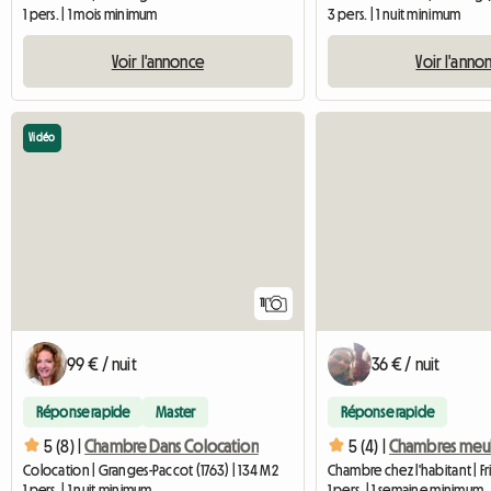
1 pers. | 1 mois minimum
3 pers. | 1 nuit minimum
Voir l'annonce
Voir l'anno
Vidéo
11
99 € / nuit
36 € / nuit
Réponse rapide
Master
Réponse rapide
5 (8) |
Chambre Dans Colocation
5 (4) |
Chambres meub
Colocation | Granges-Paccot (1763) | 134 M2
Chambre chez l'habitant | Fr
1 pers. | 1 nuit minimum
1 pers. | 1 semaine minimum