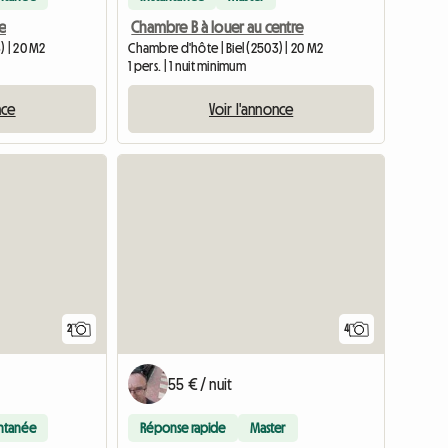
e
Chambre B à louer au centre
) | 20 M2
Chambre d'hôte | Biel (2503) | 20 M2
1 pers. | 1 nuit minimum
nce
Voir l'annonce
Accéder à l'annonce
Accéder à
2
4
55 € / nuit
antanée
Réponse rapide
Master