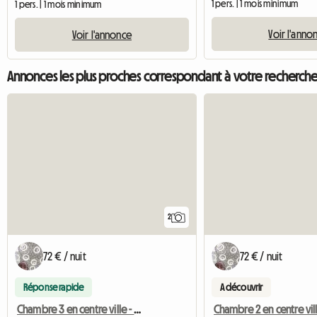
1 pers. | 1 mois minimum
1 pers. | 1 mois minimum
Voir l'anno
Voir l'annonce
Annonces les plus proches correspondant à votre recherch
2
72 € / nuit
72 € / nuit
Réponse rapide
A découvrir
Chambre 3 en centre ville - proche université