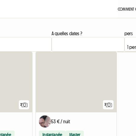
COMMENT Ç
A quelles dates ?
pers
Accéder à
2
3
53 € / nuit
antanée
Instantanée
Master