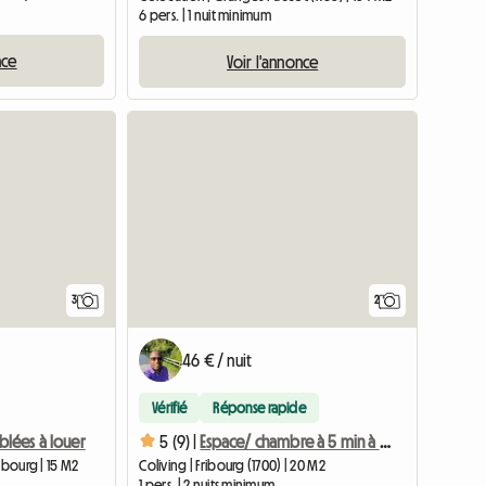
6 pers. | 1 nuit minimum
nce
Voir l'annonce
3
2
46 € / nuit
Vérifié
Réponse rapide
lées à louer
5 (9) |
Espace/ chambre à 5 min à pieds de la gare de Fribourg.
ibourg | 15 M2
Coliving | Fribourg (1700) | 20 M2
1 pers. | 2 nuits minimum