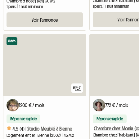
Chambre d'hôte | Biel | 30 M2
1 pers. | 1 nuit minimum
1 pers. | 1 nuit minimum
Voir l'anno
Voir l'annonce
Vidéo
12
1200 € / mois
772 € / mois
Réponse rapide
Réponse rapide
4.5 (4) |
Studio Meublé à Bienne
Logement entier | Bienne (2502) | 45 M2