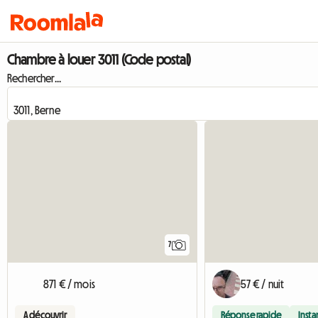
Chambre à louer 3011 (Code postal)
Rechercher...
7
871 € / mois
57 € / nuit
A découvrir
Réponse rapide
Inst