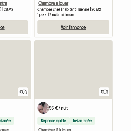
ntre
Chambre a louer
) | 28 M2
Chambre chez l'habitant | Bienne | 20 M2
1 pers. | 2 nuits minimum
nce
Voir l'annonce
4
4
55 € / nuit
antanée
Réponse rapide
Instantanée
Chambre 3 à louer
louer