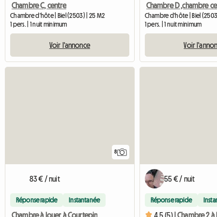
Chambre C, centre
Chambre D ,chambre ce
Chambre d'hôte | Biel (2503) | 25 M2
Chambre d'hôte | Biel (2503
1 pers. | 1 nuit minimum
1 pers. | 1 nuit minimum
Voir l'annonce
Voir l'anno
8
83 € / nuit
55 € / nuit
Réponse rapide
Instantanée
Réponse rapide
Inst
Chambre à louer à Courtepin
4.5 (5) |
Chambre 2 à 