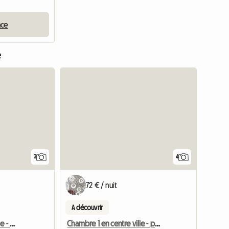
nce
e
Accéder à l'annonce
3
4
72 € / nuit
A découvrir
Chambre 2 en centre ville - proche université
Chambre 1 en centre ville - proche université