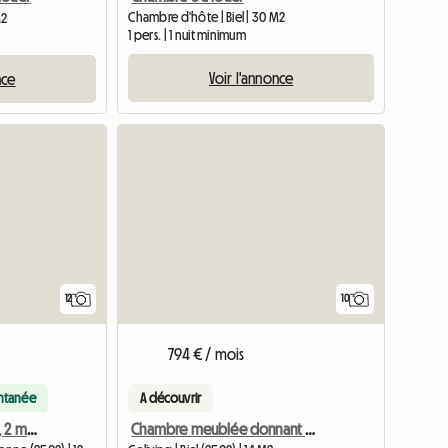
Chambre d'hôte | Biel | 30 M2
M2
1 pers. | 1 nuit minimum
Voir l'annonce
nce
12
10
794 € / mois
antanée
A découvrir
Chambre à louer, calme, 2 min. de la gare de Bienne
Chambre meublée donnant sur cour, calme et centrale