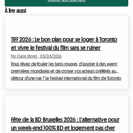
À lire aussi
TIFF 2026 : Le bon plan pour se loger à Toronto
et vivre le festival du film sans se ruiner
Par Claire Morel
|
05/08/2026
Vous rêvez de fouler les tapis rouges, d'assister à des avant-
premières mondiales et de croiser vos acteurs préférés au
détour d'une rue ? Le Festival international du film de Toronto
est l'événement incontournable de l'année pour tout
cinéphile qui se respecte. Toutefois, organiser son voyage
pour cet événement mondial peut rapidement devenir un
casse-tête financier, notamment en ce qui concerne
l'hébergement. Chez Roomlala, nous savons à quel point il
Fête de la BD Bruxelles 2026 : L'alternative pour
est crucial de trouver un pied-à-terre con...
un week-end 100% BD et logement pas cher