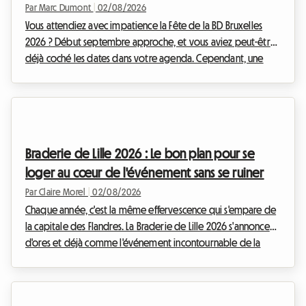
Par Marc Dumont
|
02/08/2026
Vous attendiez avec impatience la Fête de la BD Bruxelles
2026 ? Début septembre approche, et vous aviez peut-être
déjà coché les dates dans votre agenda. Cependant, une
nouvelle inattendue a bouleversé le calendrier culturel
belge. Face à cette situation, chez Roomlala, nous avons
décidé de réinventer votre séjour. Si l'événement officiel
n'aura pas lieu, la capitale belge regorge de trésors
permanents pour les passionnés du neuvième art. Cet article
Braderie de Lille 2026 : Le bon plan pour se
vous explique comment transformer cette déce...
loger au cœur de l'événement sans se ruiner
Par Claire Morel
|
02/08/2026
Chaque année, c'est la même effervescence qui s'empare de
la capitale des Flandres. La Braderie de Lille 2026 s'annonce
d'ores et déjà comme l'événement incontournable de la
rentrée. Prévue officiellement du samedi 5 septembre à 8h
au dimanche 6 septembre à 18h, cette grande fête populaire
va transformer la métropole lilloise en un immense marché à