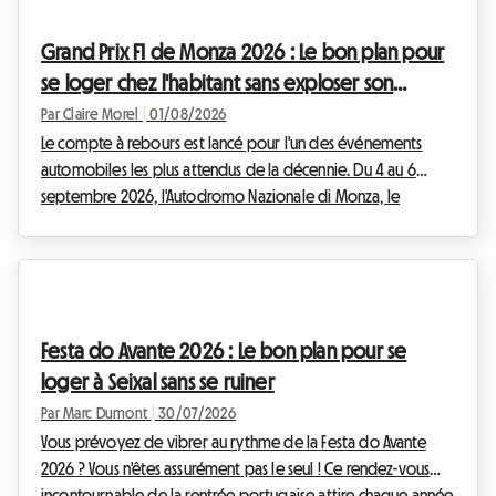
ciel ouvert. Mais qui dit événement exceptionnel dit aussi
afflux massif de visiteurs. Trouver un endroit où dormir
Grand Prix F1 de Monza 2026 : Le bon plan pour
devient très vite un véritable pa...
se loger chez l'habitant sans exploser son
budget
Par Claire Morel
|
01/08/2026
Le compte à rebours est lancé pour l'un des événements
automobiles les plus attendus de la décennie. Du 4 au 6
septembre 2026, l'Autodromo Nazionale di Monza, le
célèbre "Temple de la Vitesse", accueillera le F1 Monza 2026.
Chaque année, ce sont des dizaines de milliers de Tifosi et de
passionnés venus du monde entier qui convergent vers la
Lombardie pour vibrer au rythme des moteurs. Mais si le
spectacle sur la piste promet d'être grandiose, la
Festa do Avante 2026 : Le bon plan pour se
préparation du voyage peut vite se transformer en ...
loger à Seixal sans se ruiner
Par Marc Dumont
|
30/07/2026
Vous prévoyez de vibrer au rythme de la Festa do Avante
2026 ? Vous n'êtes assurément pas le seul ! Ce rendez-vous
incontournable de la rentrée portugaise attire chaque année