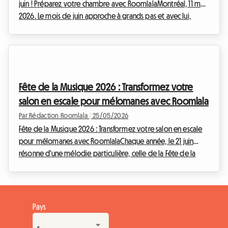
juin ! Préparez votre chambre avec RoomlalaMontréal, 11 mai
2026. Le mois de juin approche à grands pas et avec lui,
l'effervescence des grands événements qui animent la
métropole québécoise. Parmi eux, les incontournables
Francos de Montréal s'apprêtent à transformer le Quartier
des Spectacles en un épicentre de la musique francophone.
Du 12 au 20 juin 2026, près de 150 spectacles, gratuits et
Fête de la Musique 2026 : Transformez votre
payants, attireront des milliers de visiteu...
salon en escale pour mélomanes avec Roomlala
Par Rédaction Roomlala
|
25/05/2026
Fête de la Musique 2026 : Transformez votre salon en escale
pour mélomanes avec RoomlalaChaque année, le 21 juin
résonne d'une mélodie particulière, celle de la Fête de la
Musique. En 2026, cette célébration populaire, créée par le
Ministère de la Culture en 1982, tombe un dimanche, offrant
une occasion rêvée de prolonger la fête sans se soucier du
réveil du lendemain. Mais au-delà des scènes publiques et
Pays
des rues animées, et si cette année, vous apportiez la magie
de la musique directement chez...