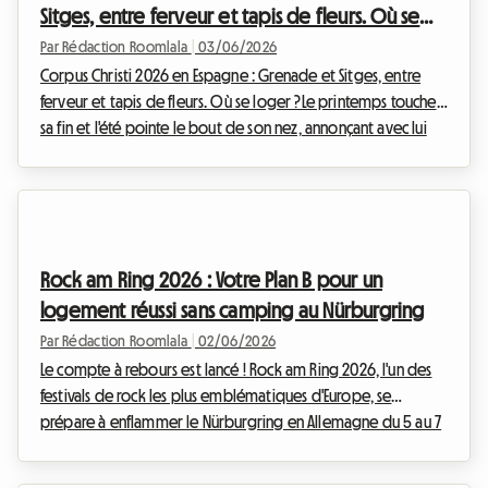
Sitges, entre ferveur et tapis de fleurs. Où se
loger ?
Par Rédaction Roomlala
|
03/06/2026
Corpus Christi 2026 en Espagne : Grenade et Sitges, entre
ferveur et tapis de fleurs. Où se loger ?Le printemps touche à
sa fin et l'été pointe le bout de son nez, annonçant avec lui
l'une des festivités les plus emblématiques et visuellement
spectaculaires d'Espagne : le Corpus Christi. En 2026, cette
célébration prendra une dimension particulière, notamment
à Grenade et Sitges, deux villes où tradition et esthétisme se
rencontrent pour offrir un spectacle inoubliable. Vous rêvez
Rock am Ring 2026 : Votre Plan B pour un
de vivre cette...
logement réussi sans camping au Nürburgring
Par Rédaction Roomlala
|
02/06/2026
Le compte à rebours est lancé ! Rock am Ring 2026, l'un des
festivals de rock les plus emblématiques d'Europe, se
prépare à enflammer le Nürburgring en Allemagne du 5 au 7
juin 2026. Avec 90 000 billets week-end déjà vendus en un
temps record, l'excitation est à son comble. Mais si vous