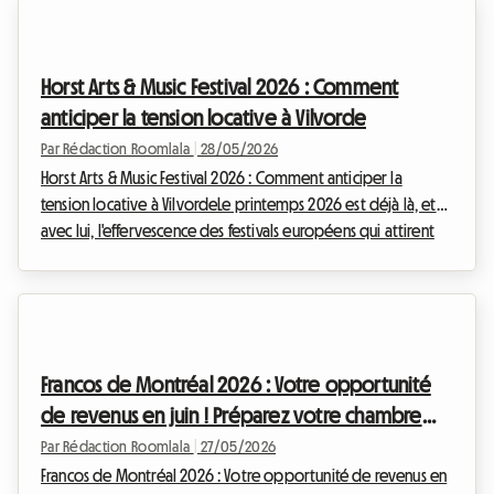
faites partie des chanceux qui ont obtenu leur précieux
sésame sans avoir de place en camping, une question
cruciale se pose : où dormir ?Chez Roomlala, nous savons
Horst Arts & Music Festival 2026 : Comment
que trouver un hébergement peut vite devenir un...
anticiper la tension locative à Vilvorde
Par Rédaction Roomlala
|
28/05/2026
Horst Arts & Music Festival 2026 : Comment anticiper la
tension locative à VilvordeLe printemps 2026 est déjà là, et
avec lui, l'effervescence des festivals européens qui attirent
des milliers de passionnés. Parmi eux, une pépite belge se
distingue : le Horst Arts & Music Festival. Niché à Vilvorde, cet
événement annuel est bien plus qu'un simple rendez-vous
musical ; c'est une célébration audacieuse de la musique
électronique (techno, house), de l'art contemporain et de
Francos de Montréal 2026 : Votre opportunité
l'architecture. Du 9 au ...
de revenus en juin ! Préparez votre chambre
avec Roomlala
Par Rédaction Roomlala
|
27/05/2026
Francos de Montréal 2026 : Votre opportunité de revenus en