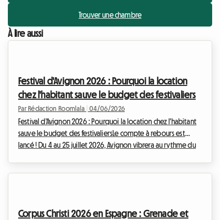
Trouver une chambre
À lire aussi
Festival d'Avignon 2026 : Pourquoi la location
chez l'habitant sauve le budget des festivaliers
Par Rédaction Roomlala
|
04/06/2026
Festival d'Avignon 2026 : Pourquoi la location chez l'habitant
sauve le budget des festivaliersLe compte à rebours est
lancé ! Du 4 au 25 juillet 2026, Avignon vibrera au rythme du
plus grand festival de spectacle vivant au monde. Le Festival
d'Avignon, avec ses éditions IN et OFF, attire chaque année
des dizaines de milliers d'amoureux du théâtre, transformant
la cité papale en une scène géante. En 2025, le Festival IN
affichait un taux de fréquentation impressionnant de 96,5%,
Corpus Christi 2026 en Espagne : Grenade et
tandis que le OF...