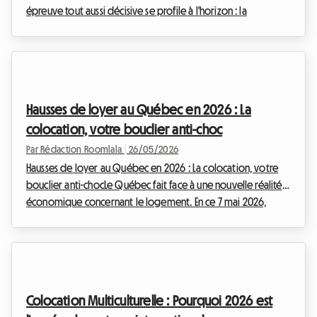
épreuve tout aussi décisive se profile à l'horizon : la
recherche du futur logement étudiant. Chaque année, cette
quête se transforme en un véritable parcours du
combattant, et l'année 2026 ne fera malheureusement pas
exception à la règle. Chez Roomlala, nous observons depuis
plusieurs années une tension croissante sur le marché locatif,
Hausses de loyer au Québec en 2026 : La
transformant la période estivale en une c...
colocation, votre bouclier anti-choc
Par Rédaction Roomlala
|
26/05/2026
Hausses de loyer au Québec en 2026 : La colocation, votre
bouclier anti-chocLe Québec fait face à une nouvelle réalité
économique concernant le logement. En ce 7 mai 2026,
l'heure est à la prospective et à la recherche de solutions
concrètes pour les locataires. Le Tribunal administratif du
logement (TAL) a récemment annoncé un taux de base
suggéré pour les augmentations de loyer en 2026, et il est
clair que les coûts de logement continuent leur ascension.
Colocation Multiculturelle : Pourquoi 2026 est
Mais ne vous inquiétez pas, chez Roomla...