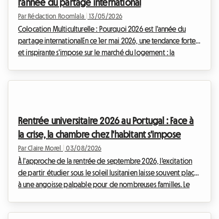
l'année du partage international
Par Rédaction Roomlala
|
13/05/2026
Colocation Multiculturelle : Pourquoi 2026 est l'année du
partage internationalEn ce 1er mai 2026, une tendance forte
et inspirante s'impose sur le marché du logement : la
colocation multiculturelle. Loin d'être un simple phénomène
passager, elle est devenue une véritable réponse aux défis
économiques et sociétaux de notre époque, tout en offrant
une richesse humaine inestimable. Chez Roomlala, nous
observons ce mouvement avec enthousiasme, car il incarne
Rentrée universitaire 2026 au Portugal : Face à
parfaitement les valeurs de partage et d...
la crise, la chambre chez l'habitant s'impose
Par Claire Morel
|
03/08/2026
À l'approche de la rentrée de septembre 2026, l'excitation
de partir étudier sous le soleil lusitanien laisse souvent place
à une angoisse palpable pour de nombreuses familles. Le
logement étudiant Portugal 2026 est devenu un véritable
casse-tête. Entre la douceur de vivre de Lisbonne et le