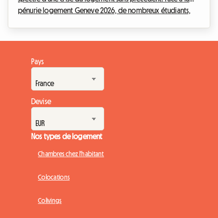
pénurie logement Geneve 2026, de nombreux étudiants,
jeunes actifs et expatriés se retrouvent dans une impasse
angoissante. Trouver un toit sur l'arc lémanique est devenu un
véritable parcours du combattant, où les annonces
disparaissent en quelques minutes et les dossiers de
Pays
candidature s'empilent par centaines sur les bureaux des
régies immobilières. Chez Roomlala, nous observons c...
Devise
Nos types de logement
Chambres chez l'habitant
Colocations
Colivings