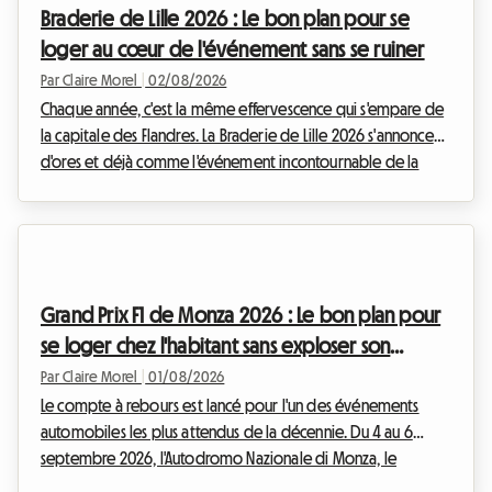
Braderie de Lille 2026 : Le bon plan pour se
vous explique comment transformer cette déce...
loger au cœur de l'événement sans se ruiner
Par Claire Morel
|
02/08/2026
Chaque année, c'est la même effervescence qui s'empare de
la capitale des Flandres. La Braderie de Lille 2026 s'annonce
d'ores et déjà comme l'événement incontournable de la
rentrée. Prévue officiellement du samedi 5 septembre à 8h
au dimanche 6 septembre à 18h, cette grande fête populaire
va transformer la métropole lilloise en un immense marché à
ciel ouvert. Mais qui dit événement exceptionnel dit aussi
afflux massif de visiteurs. Trouver un endroit où dormir
Grand Prix F1 de Monza 2026 : Le bon plan pour
devient très vite un véritable pa...
se loger chez l'habitant sans exploser son
budget
Par Claire Morel
|
01/08/2026
Le compte à rebours est lancé pour l'un des événements
automobiles les plus attendus de la décennie. Du 4 au 6
septembre 2026, l'Autodromo Nazionale di Monza, le
célèbre "Temple de la Vitesse", accueillera le F1 Monza 2026.