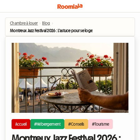
Chambre à louer
›
Blog
›
Montreux Jazz Festival 2026 : L'astuce pour se loger sur la Riviera sans se ruiner
Accueil
#Hébergement
#Conseils
#Tourisme
Montreux Jazz Festival 2026 :