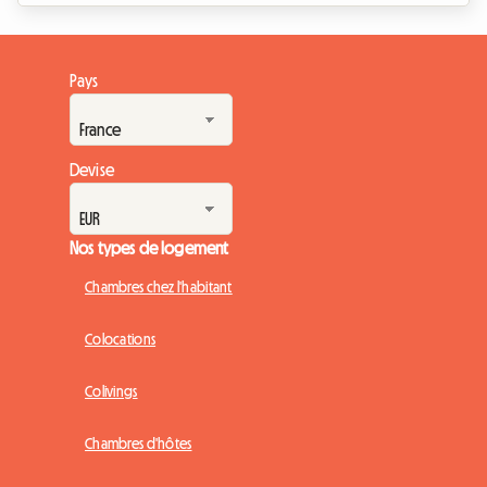
Chaque année, ce sont des dizaines de milliers de Tifosi et de
passionnés venus du monde entier qui convergent vers la
Lombardie pour vibrer au rythme des moteurs. Mais si le
Pays
spectacle sur la piste promet d'être grandiose, la
préparation du voyage peut vite se transformer en ...
Devise
Nos types de logement
Chambres chez l'habitant
Colocations
Colivings
Chambres d'hôtes