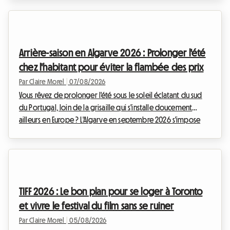
convergent vers la capitale lombarde, une question cruciale
se pose : comment trouver un hébergement de qualité sans
se ruiner ? Chez Roomlala, nous savons à quel point la
recherche d'un logement peut devenir un véritable parcours
Arrière-saison en Algarve 2026 : Prolonger l'été
du combattant lors de ces périodes de ...
chez l'habitant pour éviter la flambée des prix
Par Claire Morel
|
07/08/2026
Vous rêvez de prolonger l'été sous le soleil éclatant du sud
du Portugal, loin de la grisaille qui s'installe doucement
ailleurs en Europe ? L'Algarve en septembre 2026 s'impose
comme une évidence absolue. Avec ses falaises dorées, ses
eaux cristallines et son climat exceptionnellement doux,
cette région continue d'attirer les voyageurs en quête
d'évasion. Chez Roomlala, nous savons à quel point cette
période de l'année est magique pour découvrir le littoral
TIFF 2026 : Le bon plan pour se loger à Toronto
portugais. Cependant, un obstacle de ...
et vivre le festival du film sans se ruiner
Par Claire Morel
|
05/08/2026