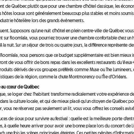
nt de Québec plutôt que pour une chambre d'hôtel classique, les économ
les hôtes locaux sont généralement beaucoup plus stables et moins soumis 
industrie hôtelière lors des grands événements.
uent. Supposons qu'une nuit d'hôtel en plein centre-ville de Québec vous
t sur Roomlala, vous pourriez trouver une chambre confortable chez un h
A la nuit. Sur un séjour de trois ou quatre jours, la différence représente 
 Roomlala, nous pensons que ce budget supplémentaire est bien mieux i
ront de vous offrir de bons repas dans les excellents restaurants du Vie
 produits dérivés de vos groupes préférés comme Muse ou The Lumineers
ristiques de la région, comme la chute Montmorency ou l'Île d'Orléans.
ue au cœur de Québec
e, se loger chez l'habitant transforme radicalement votre expérience de
s la culture locale, et qui de mieux placé qu'un citoyen de Québec pour v
, vous ne réservez pas seulement un lit, vous vous offrez les conseils avis
ces de sioux pour survivre au festival : quelle est la meilleure porte d'e
les, à quelle heure arriver pour avoir une bonne place lors du concert de L
-Roch une fois les scènes principales éteintes. Ces petites pépites d'informa