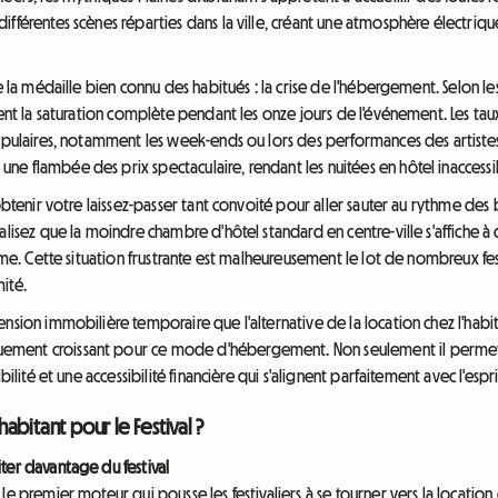
ifférentes scènes réparties dans la ville, créant une atmosphère électriq
de la médaille bien connu des habitués : la crise de l'hébergement. Selon l
lent la saturation complète pendant les onze jours de l'événement. Les tau
populaires, notamment les week-ends ou lors des performances des artiste
e flambée des prix spectaculaire, rendant les nuitées en hôtel inaccess
 obtenir votre laissez-passer tant convoité pour aller sauter au rythme des
lisez que la moindre chambre d'hôtel standard en centre-ville s'affiche à d
ême. Cette situation frustrante est malheureusement le lot de nombreux fest
ité.
ension immobilière temporaire que l'alternative de la location chez l'habi
ement croissant pour ce mode d'hébergement. Non seulement il permet
ilité et une accessibilité financière qui s'alignent parfaitement avec l'esprit
habitant pour le Festival ?
ter davantage du festival
le premier moteur qui pousse les festivaliers à se tourner vers la location