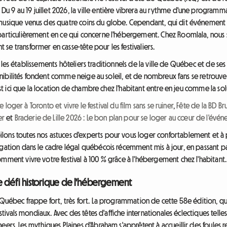
 9 au 19 juillet 2026, la ville entière vibrera au rythme d'une programma
 musique venus des quatre coins du globe. Cependant, qui dit événement 
particulièrement en ce qui concerne l'hébergement. Chez Roomlala, nous s
e transformer en casse-tête pour les festivaliers.
urs, les établissements hôteliers traditionnels de la ville de Québec et de 
sponibilités fondent comme neige au soleil, et de nombreux fans se retrouve
'est ici que la location de chambre chez l'habitant entre en jeu comme la sol
e loger à Toronto et vivre le festival du film sans se ruiner
,
Fête de la BD Bru
er
et
Braderie de Lille 2026 : Le bon plan pour se loger au cœur de l'évén
lons toutes nos astuces d'experts pour vous loger confortablement et à 
igation dans le cadre légal québécois récemment mis à jour, en passant par
mment vivre votre festival à 100 % grâce à l'hébergement chez l'habitant.
e défi historique de l'hébergement
 Québec frappe fort, très fort. La programmation de cette 58e édition, qui 
estivals mondiaux. Avec des têtes d'affiche internationales éclectiques tell
eers, les mythiques Plaines d'Abraham s'apprêtent à accueillir des foules r