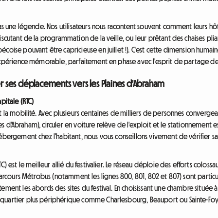
as une légende. Nos utilisateurs nous racontent souvent comment leurs hôtes
iscutant de la programmation de la veille, ou leur prêtant des chaises pl
coise pouvant être capricieuse en juillet !). C'est cette dimension humaine
 expérience mémorable, parfaitement en phase avec l'esprit de partage de 
er ses déplacements vers les Plaines d'Abraham
pitale (RTC)
t la mobilité. Avec plusieurs centaines de milliers de personnes convergean
ines d'Abraham), circuler en voiture relève de l'exploit et le stationnement 
hébergement chez l'habitant, nous vous conseillons vivement de vérifier s
C) est le meilleur allié du festivalier. Le réseau déploie des efforts colo
parcours Métrobus (notamment les lignes 800, 801, 802 et 807) sont particuli
ement les abords des sites du festival. En choisissant une chambre située 
quartier plus périphérique comme Charlesbourg, Beauport ou Sainte-Foy, 