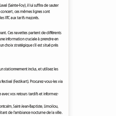
l (Sainte-Foy), il lui suffira de sauter
u concert, ces mêmes lignes sont
les VTC aux tarifs majorés.
ant. Ces navettes partent de différents
t une information cruciale à prendre en
choix stratégique s'il est situé près
n stationnement inclus, et utilisez les
stival (Festikart). Procurez-vous-les via
 avec vos retours tardifs et informez-
ntcalm, Saint-Jean-Baptiste, Limoilou,
itant de l'ambiance nocturne de la ville.