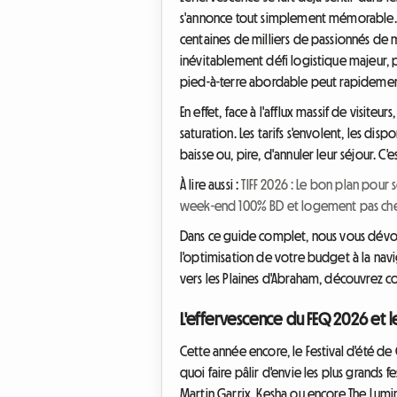
s'annonce tout simplement mémorable. Du
centaines de milliers de passionnés de
inévitablement défi logistique majeur, 
pied-à-terre abordable peut rapidement s
En effet, face à l'afflux massif de visite
saturation. Les tarifs s'envolent, les di
baisse ou, pire, d'annuler leur séjour. C
À lire aussi :
TIFF 2026 : Le bon plan pour s
week-end 100% BD et logement pas ch
Dans ce guide complet, nous vous dévoi
l'optimisation de votre budget à la nav
vers les Plaines d'Abraham, découvrez co
L'effervescence du FEQ 2026 et l
Cette année encore, le Festival d'été de
quoi faire pâlir d'envie les plus grands f
Martin Garrix, Kesha ou encore The Lumin