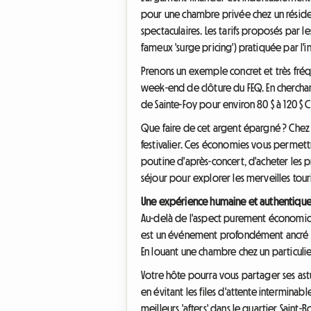
pour une chambre privée chez un réside
spectaculaires. Les tarifs proposés par 
fameux 'surge pricing') pratiquée par l'
Prenons un exemple concret et très fréq
week-end de clôture du FEQ. En cherchan
de Sainte-Foy pour environ 80 $ à 120 $ C
Que faire de cet argent épargné ? Chez
festivalier. Ces économies vous permett
poutine d'après-concert, d'acheter les
séjour pour explorer les merveilles tou
Une expérience humaine et authentiq
Au-delà de l'aspect purement économiqu
est un événement profondément ancré dan
En louant une chambre chez un particulier
Votre hôte pourra vous partager ses astu
en évitant les files d'attente interminab
meilleurs 'afters' dans le quartier Saint