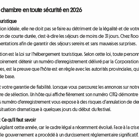
a chambre en toute sécurité en 2026
uristique
lution idéale, elle ne doit pas se faire au détriment de la légalité et de 
ion de courte durée, c'est-à-dire les séjours de moins de 31 jours. Chez R
mentations afin de garantir des séjours sereins et sans mauvaises surprises.
ion est la Loi sur l'hébergement touristique. Selon cette loi, toute pers
oirement détenir un numéro d'enregistrement délivré par la Corporation 
s, est la preuve que l'hôte est en règle avec les autorités provinciales, q
de base.
t votre garantie de fiabilité. Lorsque vous parcourez les annonces sur notr
ère de sélection. Un hôte qui affiche fièrement son numéro CITQ démontr
sans numéro d'enregistrement vous expose à des risques d'annulation de der
ituation dramatique à quelques jours du début du festival.
Ce qu'il faut savoir
 vigilant cette année, car le cadre légal a récemment évolué. Face à la cr
le gouvernement a procédé à un durcissement réglementaire significatif.