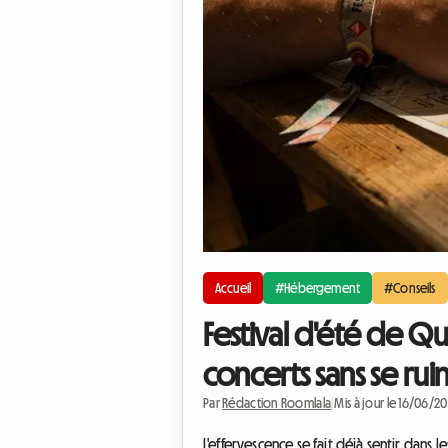
Accueil
#Hébergement
#Conseils
Festival d'été de Q
concerts sans se rui
Par
Rédaction Roomlala
|
Mis à jour le 16/06/2
L'effervescence se fait déjà sentir dans 