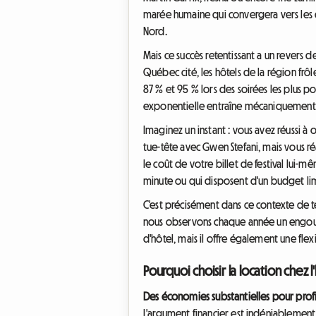
marée humaine qui convergera vers les d
Nord.
Mais ce succès retentissant a un revers 
Québec cité, les hôtels de la région frô
87 % et 95 % lors des soirées les plus 
exponentielle entraîne mécaniquement un
Imaginez un instant : vous avez réussi à
tue-tête avec Gwen Stefani, mais vous réa
le coût de votre billet de festival lui-m
minute ou qui disposent d'un budget lim
C'est précisément dans ce contexte de t
nous observons chaque année un engou
d'hôtel, mais il offre également une flexib
Pourquoi choisir la location chez l'
Des économies substantielles pour profi
L'argument financier est indéniablement 