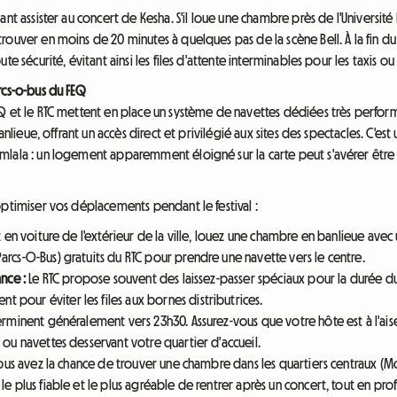
t assister au concert de Kesha. S'il loue une chambre près de l'Université Lava
rouver en moins de 20 minutes à quelques pas de la scène Bell. À la fin d
e sécurité, évitant ainsi les files d'attente interminables pour les taxis ou 
rcs-o-bus du FEQ
Q et le RTC mettent en place un système de navettes dédiées très perform
anlieue, offrant un accès direct et privilégié aux sites des spectacles. C'es
ala : un logement apparemment éloigné sur la carte peut s'avérer être un 
optimiser vos déplacements pendant le festival :
 en voiture de l'extérieur de la ville, louez une chambre en banlieue avec u
arcs-O-Bus) gratuits du RTC pour prendre une navette vers le centre.
ance :
Le RTC propose souvent des laissez-passer spéciaux pour la durée du fe
 pour éviter les files aux bornes distributrices.
erminent généralement vers 23h30. Assurez-vous que votre hôte est à l'aise
s ou navettes desservant votre quartier d'accueil.
ous avez la chance de trouver une chambre dans les quartiers centraux (Mo
le plus fiable et le plus agréable de rentrer après un concert, tout en prof