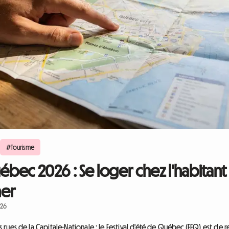
#Tourisme
uébec 2026 : Se loger chez l'habitant
ner
026
les rues de la Capitale-Nationale : le Festival d'été de Québec (FEQ) est de