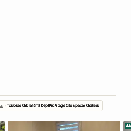
se
›
Toulouse Chbre 16m2 Dépl Pro/Stage Cité Espace/ Château Hers
Vid