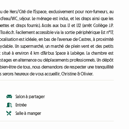
 de Hers/Cité de l'Espace, exclusivement pour non-fumeurs, au
d'eau/WC, séjour. Le ménage est inclus, et les draps ainsi que les
ttes et draps fournis). Accès aux bus L1 et L12 (arrêt Collège J.P.
 Tisséo.fr. Facilement accessible via la sortie périphérique Est n°17,
ocalisation est idéale, en bas de l'avenue de Castres, à proximité
e cyclable. Un supermarché, un marché de plein vent et des petits
t situé à environ 4 km d'Airbus Space à Labège. La chambre est
, stages en alternance ou déplacements professionnels. Un dépôt
e bien-être de tous, nous demandons de respecter une tranquillité
s serons heureux de vous accueillir, Christine & Olivier.
Salon à partager
Entrée
Salle à manger