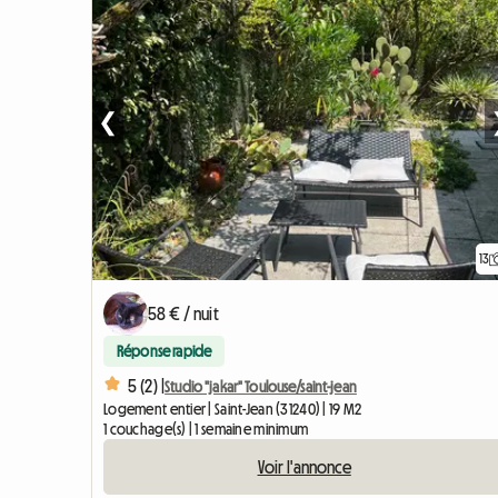
❮
13
58 € / nuit
Réponse rapide
5 (2) |
Studio "jakar" Toulouse/saint-jean
Logement entier | Saint-Jean (31240) | 19 M2
1 couchage(s) | 1 semaine minimum
Voir l'annonce