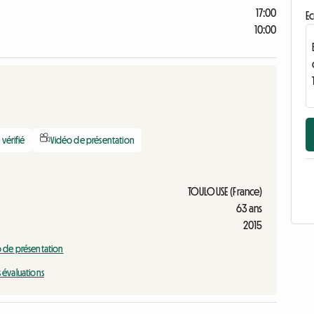
17:00
Ec
10:00
vérifié
Vidéo de présentation
TOULOUSE (France)
63 ans
2015
éo de présentation
s évaluations