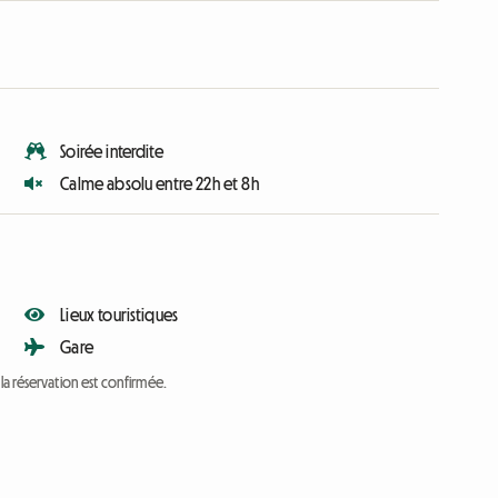
Soirée interdite
Calme absolu entre 22h et 8h
Lieux touristiques
Gare
a réservation est confirmée.