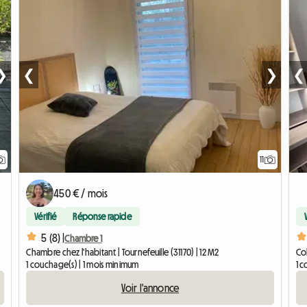
❯
❮
❯
❮
11
450 € / mois
Vérifié
Réponse rapide
5 (8) |
Chambre 1
Chambre chez l'habitant | Tournefeuille (31170) | 12 M2
Col
1 couchage(s) | 1 mois minimum
1 c
Voir l'annonce