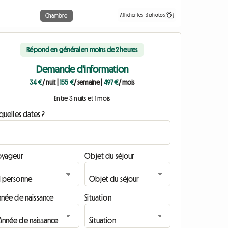
Afficher les 13 photos
Chambre
Répond en général en moins de 2 heures
Demande d'information
34 €
/ nuit
|
155 €
/ semaine
|
497 €
/ mois
Entre 3 nuits et 1 mois
quelles dates ?
oyageur
Objet du séjour
nnée de naissance
Situation