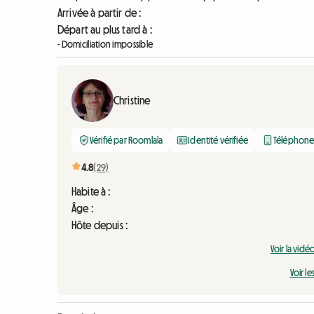
Arrivée à partir de :
Départ au plus tard à :
- Domiciliation impossible
Christine
Vérifié par Roomlala
Identité vérifiée
Téléphone 
4.8
(29)
Habite à :
Âge :
Hôte depuis :
Voir la vid
Voir le