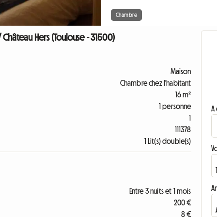
Chambre
 Château Hers (Toulouse - 31500)
Maison
Chambre chez l'habitant
16 m²
1 personne
A 
1
111378
1 Lit(s) double(s)
V
A
Entre 3 nuits et 1 mois
200 €
8 €