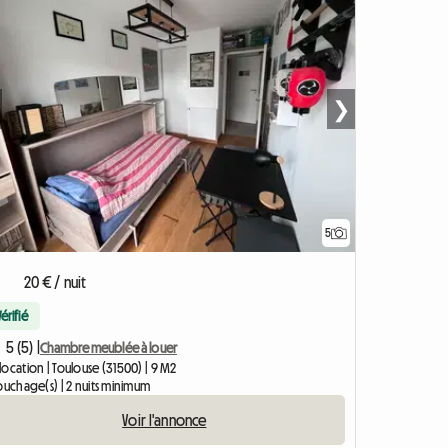
❯
5
20 € / nuit
Vérifié
5 (5) |
Chambre meublée à louer
ocation | Toulouse (31500) | 9 M2
ouchage(s) | 2 nuits minimum
Voir l'annonce