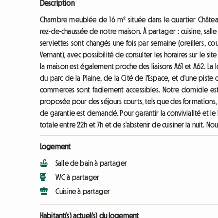
Description
Chambre meublée de 16 m² située dans le quartier Château
rez-de-chaussée de notre maison. À partager : cuisine, salle 
serviettes sont changés une fois par semaine (oreillers, coue
Vernant), avec possibilité de consulter les horaires sur le site
la maison est également proche des liaisons A61 et A62. La l
du parc de la Plaine, de la Cité de l'Espace, et d'une pist
commerces sont facilement accessibles. Notre domicile es
proposée pour des séjours courts, tels que des formations
de garantie est demandé. Pour garantir la convivialité et l
totale entre 22h et 7h et de s'abstenir de cuisiner la nuit. Nou
Logement
Salle de bain à partager
WC à partager
Cuisine à partager
Habitant(s) actuel(s) du logement