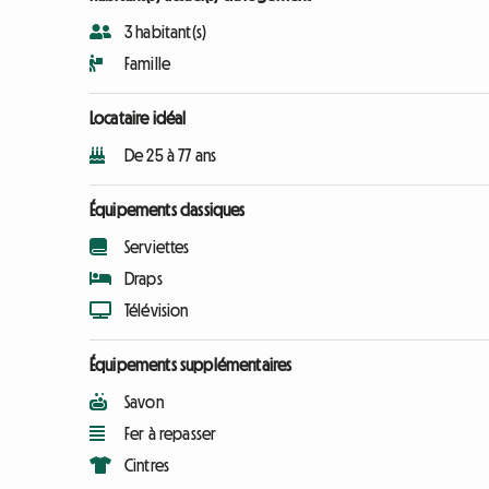
3 habitant(s)
Famille
Locataire idéal
De 25 à 77 ans
Équipements classiques
Serviettes
Draps
Télévision
Équipements supplémentaires
Savon
Fer à repasser
Cintres